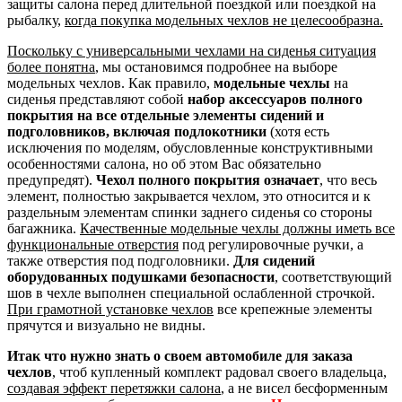
защиты салона перед длительной поездкой или поездкой на
рыбалку,
когда покупка модельных чехлов не целесообразна.
Поскольку с универсальными чехлами на сиденья ситуация
более понятна
, мы остановимся подробнее на выборе
модельных чехлов. Как правило,
модельные чехлы
на
сиденья представляют собой
набор аксессуаров полного
покрытия на все отдельные элементы сидений и
подголовников, включая подлокотники
(хотя есть
исключения по моделям, обусловленные конструктивными
особенностями салона, но об этом Вас обязательно
предупредят).
Чехол полного покрытия означает
, что весь
элемент, полностью закрывается чехлом, это относится и к
раздельным элементам спинки заднего сиденья со стороны
багажника.
Качественные модельные чехлы должны иметь все
функциональные отверстия
под регулировочные ручки, а
также отверстия под подголовники.
Для сидений
оборудованных подушками безопасности
, соответствующий
шов в чехле выполнен специальной ослабленной строчкой.
При грамотной установке чехлов
все крепежные элементы
прячутся и визуально не видны.
Итак что нужно знать о своем автомобиле для заказа
чехлов
, чтоб купленный комплект радовал своего владельца,
создавая эффект перетяжки салона
, а не висел бесформенным