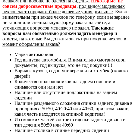
мешком или вообще не оделся на сиденья.
Некоторые, не
совсем добросовестные продавцы
,
под видом модельных
чехлов часто продают более дешевые универсальные
. Будьте
внимательны при заказе чехлов по телефону, если вы заранее
не заполнили специальную форму заказа на сайте, а
уточняющих вопросов менеджер не задал.
Так какие
вопросы вам обязательно должен задать менеджер
и
ответы, на которые
Вы должны знать при покупке чехлов в
момент оформления заказа?
Марка автомобиля
Год выпуска автомобиля. Внимательно смотрим свои
документы, год выпуска, это не год покупки!!!
Вариант кузова, седан универсал или хэтчбек (сколько
дверей)
Количество подголовников на заднем сидении и
снимаются они или нет
Наличие или отсутствие подлокотника на заднем
сидении
Наличие раздельного сложения спинки заднего дивана в
пропорциях: 50:50, 40:20:40 или 40:60, при этом важно,
какая часть находится за спинкой водителя!
Из скольких частей состоит сиденье заднего дивана и
тип деления 50:50 или 40:60
Наличие столика в спинке передних сидений