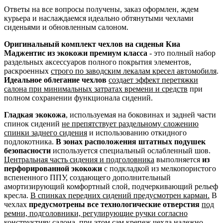
Ответы на все вопросы получены, заказ оформлен, ждем
курьера и наслаждаемся идеально обтянутыми чехлами
сиденьями и обновленным салоном.
Оригинальный комплект чехлов на сиденья Киа
Маджентис из экокожи премиум класса
- это полный набор
раздельных аксессуаров полного покрытия элементов,
раскроенных
строго по заводским лекалам кресел автомобиля
.
Идеальное облегание чехлов
создает эффект перетяжки
салона при минимальных затратах времени и средств
при
полном сохранении функционала сидений.
Гладкая экокожа
, используемая на боковинах и задней части
спинок сидений
не препятствует раздельному сложению
спинки заднего сидения
и использованию откидного
подлокотника.
В зонах расположения штатных подушек
безопасности
используется специальный ослабленный шов.
Центральная часть сидения и подголовника
выполняется
из
перфорированной экокожи
с подкладкой из мелкопористого
вспененного ППУ, создающего дополнительный
амортизирующий комфортный слой, подчеркивающий рельеф
кресла.
В спинках передних сидений предусмотрен карман.
В
чехлах
предусмотрены все технологические отверстия
под
ремни, подголовники, регулирующие ручки согласно
конструктиву салона
, при этом сам крепеж чехла надежно