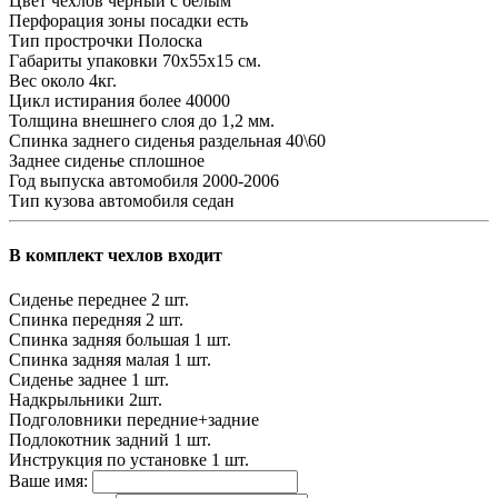
Цвет чехлов
черный с белым
Перфорация зоны посадки
есть
Тип прострочки
Полоска
Габариты упаковки
70х55х15 см.
Вес
около 4кг.
Цикл истирания
более 40000
Толщина внешнего слоя
до 1,2 мм.
Спинка заднего сиденья
раздельная 40\60
Заднее сиденье
сплошное
Год выпуска автомобиля
2000-2006
Тип кузова автомобиля
седан
В комплект чехлов входит
Сиденье переднее
2 шт.
Спинка передняя
2 шт.
Спинка задняя большая
1 шт.
Спинка задняя малая
1 шт.
Сиденье заднее
1 шт.
Надкрыльники
2шт.
Подголовники
передние+задние
Подлокотник задний
1 шт.
Инструкция по установке
1 шт.
Ваше имя: