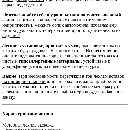
скрыт под сиденьем.
Не отказывайте себе в удовольствии получить кожаный
салон
,
защитите родную обивку
сидений от мелких
неприятностей, меняйте облик автомобиля, добавляя ему
индивидуальности,
теперь это так просто, купите чехлы на
сидения!
Легкие в установке, простые в уходе,
дышащие чехлы из
экокожи
будут радовать Вас долгие годы
. Вы несомненно
оцените идеальную посадку и современные экологически
чистые,
гипоаллергенные материалы
,
устойчивые к
ультрафиолету, низким и высоким температурам
.
Важно!
При
необходимости перетяжки в тон чехлам вставок
на приборной панели
или в дверях возможно приобретение
экокожи нужного оттенка на отрез, сообщите менеджеру о
своем желании, дополнительный материал будет добавлен к
заказу.
Характеристики чехлов
Материал чехлов
экокожа