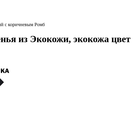
ый с коричневым Ромб
нья из Экокожи, экокожа цве