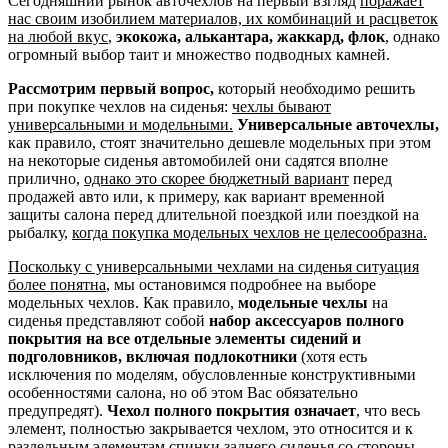
Сегодняшний рынок авточехлов на первый взгляд
поражает
нас своим изобилием материалов, их комбинаций и расцветок
на любой вкус
,
экокожа, алькантара, жаккард, флок
, однако
огромный выбор таит и множество подводных камней.
Рассмотрим первый вопрос,
который необходимо решить
при покупке чехлов на сиденья:
чехлы бывают
универсальными и модельными.
Универсальные авточехлы,
как правило, стоят значительно дешевле модельных при этом
на некоторые сиденья автомобилей они садятся вполне
прилично,
однако это скорее бюджетный вариант
перед
продажей авто или, к примеру, как вариант временной
защиты салона перед длительной поездкой или поездкой на
рыбалку,
когда покупка модельных чехлов не целесообразна.
Поскольку с универсальными чехлами на сиденья ситуация
более понятна
, мы остановимся подробнее на выборе
модельных чехлов. Как правило,
модельные чехлы
на
сиденья представляют собой
набор аксессуаров полного
покрытия на все отдельные элементы сидений и
подголовников, включая подлокотники
(хотя есть
исключения по моделям, обусловленные конструктивными
особенностями салона, но об этом Вас обязательно
предупредят).
Чехол полного покрытия означает
, что весь
элемент, полностью закрывается чехлом, это относится и к
раздельным элементам спинки заднего сиденья со стороны