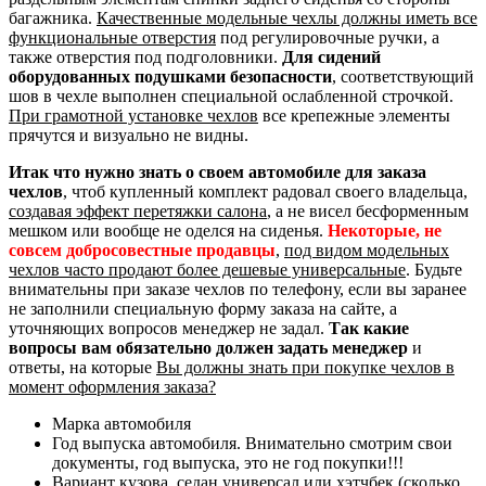
багажника.
Качественные модельные чехлы должны иметь все
функциональные отверстия
под регулировочные ручки, а
также отверстия под подголовники.
Для сидений
оборудованных подушками безопасности
, соответствующий
шов в чехле выполнен специальной ослабленной строчкой.
При грамотной установке чехлов
все крепежные элементы
прячутся и визуально не видны.
Итак что нужно знать о своем автомобиле для заказа
чехлов
, чтоб купленный комплект радовал своего владельца,
создавая эффект перетяжки салона
, а не висел бесформенным
мешком или вообще не оделся на сиденья.
Некоторые, не
совсем добросовестные продавцы
,
под видом модельных
чехлов часто продают более дешевые универсальные
. Будьте
внимательны при заказе чехлов по телефону, если вы заранее
не заполнили специальную форму заказа на сайте, а
уточняющих вопросов менеджер не задал.
Так какие
вопросы вам обязательно должен задать менеджер
и
ответы, на которые
Вы должны знать при покупке чехлов в
момент оформления заказа?
Марка автомобиля
Год выпуска автомобиля. Внимательно смотрим свои
документы, год выпуска, это не год покупки!!!
Вариант кузова, седан универсал или хэтчбек (сколько