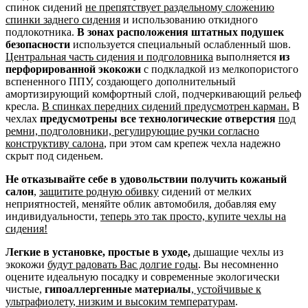
спинок сидений
не препятствует раздельному сложению
спинки заднего сидения
и использованию откидного
подлокотника.
В зонах расположения штатных подушек
безопасности
используется специальный ослабленный шов.
Центральная часть сидения и подголовника
выполняется
из
перфорированной экокожи
с подкладкой из мелкопористого
вспененного ППУ, создающего дополнительный
амортизирующий комфортный слой, подчеркивающий рельеф
кресла.
В спинках передних сидений предусмотрен карман.
В
чехлах
предусмотрены все технологические отверстия
под
ремни, подголовники, регулирующие ручки согласно
конструктиву салона
, при этом сам крепеж чехла надежно
скрыт под сиденьем.
Не отказывайте себе в удовольствии получить кожаный
салон
,
защитите родную обивку
сидений от мелких
неприятностей, меняйте облик автомобиля, добавляя ему
индивидуальности,
теперь это так просто, купите чехлы на
сидения!
Легкие в установке, простые в уходе,
дышащие чехлы из
экокожи
будут радовать Вас долгие годы
. Вы несомненно
оцените идеальную посадку и современные экологически
чистые,
гипоаллергенные материалы
,
устойчивые к
ультрафиолету, низким и высоким температурам
.