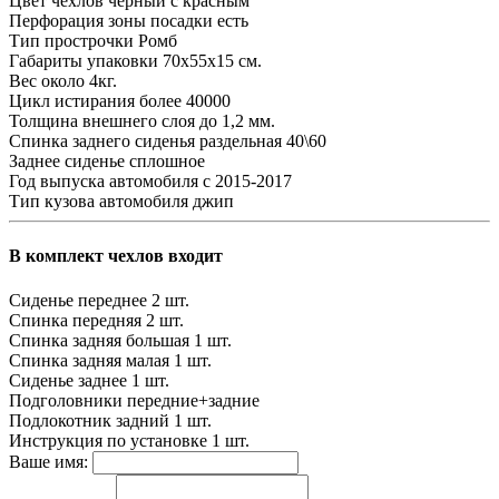
Цвет чехлов
черный с красным
Перфорация зоны посадки
есть
Тип прострочки
Ромб
Габариты упаковки
70х55х15 см.
Вес
около 4кг.
Цикл истирания
более 40000
Толщина внешнего слоя
до 1,2 мм.
Спинка заднего сиденья
раздельная 40\60
Заднее сиденье
сплошное
Год выпуска автомобиля
с 2015-2017
Тип кузова автомобиля
джип
В комплект чехлов входит
Сиденье переднее
2 шт.
Спинка передняя
2 шт.
Спинка задняя большая
1 шт.
Спинка задняя малая
1 шт.
Сиденье заднее
1 шт.
Подголовники
передние+задние
Подлокотник задний
1 шт.
Инструкция по установке
1 шт.
Ваше имя: