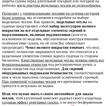
защиты салона перед длительной поездкой или поездкой на
рыбалку,
когда покупка модельных чехлов не целесообразна.
Поскольку с универсальными чехлами на сиденья ситуация
более понятна
, мы остановимся подробнее на выборе
модельных чехлов. Как правило,
модельные чехлы
на
сиденья представляют собой
набор аксессуаров полного
покрытия на все отдельные элементы сидений и
подголовников, включая подлокотники
(хотя есть
исключения по моделям, обусловленные конструктивными
особенностями салона, но об этом Вас обязательно
предупредят).
Чехол полного покрытия означает
, что весь
элемент, полностью закрывается чехлом, это относится и к
раздельным элементам спинки заднего сиденья со стороны
багажника.
Качественные модельные чехлы должны иметь все
функциональные отверстия
под регулировочные ручки, а
также отверстия под подголовники.
Для сидений
оборудованных подушками безопасности
, соответствующий
шов в чехле выполнен специальной ослабленной строчкой.
При грамотной установке чехлов
все крепежные элементы
прячутся и визуально не видны.
Итак что нужно знать о своем автомобиле для заказа
чехлов
, чтоб купленный комплект радовал своего владельца,
создавая эффект перетяжки салона
, а не висел бесформенным