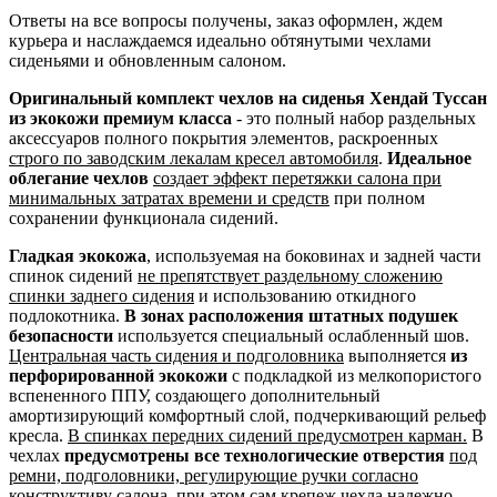
Ответы на все вопросы получены, заказ оформлен, ждем
курьера и наслаждаемся идеально обтянутыми чехлами
сиденьями и обновленным салоном.
Оригинальный комплект чехлов на сиденья Хендай Туссан
из экокожи премиум класса
- это полный набор раздельных
аксессуаров полного покрытия элементов, раскроенных
строго по заводским лекалам кресел автомобиля
.
Идеальное
облегание чехлов
создает эффект перетяжки салона при
минимальных затратах времени и средств
при полном
сохранении функционала сидений.
Гладкая экокожа
, используемая на боковинах и задней части
спинок сидений
не препятствует раздельному сложению
спинки заднего сидения
и использованию откидного
подлокотника.
В зонах расположения штатных подушек
безопасности
используется специальный ослабленный шов.
Центральная часть сидения и подголовника
выполняется
из
перфорированной экокожи
с подкладкой из мелкопористого
вспененного ППУ, создающего дополнительный
амортизирующий комфортный слой, подчеркивающий рельеф
кресла.
В спинках передних сидений предусмотрен карман.
В
чехлах
предусмотрены все технологические отверстия
под
ремни, подголовники, регулирующие ручки согласно
конструктиву салона
, при этом сам крепеж чехла надежно