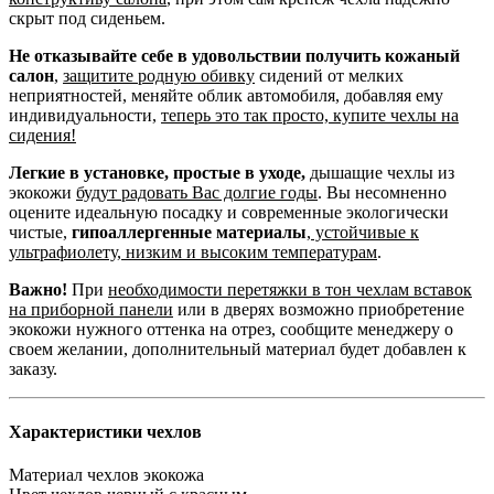
скрыт под сиденьем.
Не отказывайте себе в удовольствии получить кожаный
салон
,
защитите родную обивку
сидений от мелких
неприятностей, меняйте облик автомобиля, добавляя ему
индивидуальности,
теперь это так просто, купите чехлы на
сидения!
Легкие в установке, простые в уходе,
дышащие чехлы из
экокожи
будут радовать Вас долгие годы
. Вы несомненно
оцените идеальную посадку и современные экологически
чистые,
гипоаллергенные материалы
,
устойчивые к
ультрафиолету, низким и высоким температурам
.
Важно!
При
необходимости перетяжки в тон чехлам вставок
на приборной панели
или в дверях возможно приобретение
экокожи нужного оттенка на отрез, сообщите менеджеру о
своем желании, дополнительный материал будет добавлен к
заказу.
Характеристики чехлов
Материал чехлов
экокожа