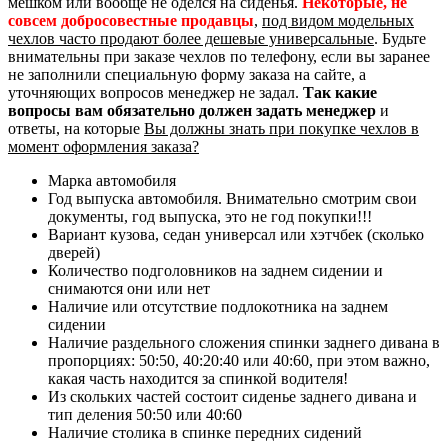
мешком или вообще не оделся на сиденья.
Некоторые, не
совсем добросовестные продавцы
,
под видом модельных
чехлов часто продают более дешевые универсальные
. Будьте
внимательны при заказе чехлов по телефону, если вы заранее
не заполнили специальную форму заказа на сайте, а
уточняющих вопросов менеджер не задал.
Так какие
вопросы вам обязательно должен задать менеджер
и
ответы, на которые
Вы должны знать при покупке чехлов в
момент оформления заказа?
Марка автомобиля
Год выпуска автомобиля. Внимательно смотрим свои
документы, год выпуска, это не год покупки!!!
Вариант кузова, седан универсал или хэтчбек (сколько
дверей)
Количество подголовников на заднем сидении и
снимаются они или нет
Наличие или отсутствие подлокотника на заднем
сидении
Наличие раздельного сложения спинки заднего дивана в
пропорциях: 50:50, 40:20:40 или 40:60, при этом важно,
какая часть находится за спинкой водителя!
Из скольких частей состоит сиденье заднего дивана и
тип деления 50:50 или 40:60
Наличие столика в спинке передних сидений