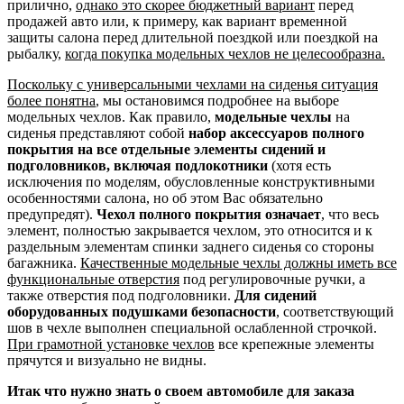
прилично,
однако это скорее бюджетный вариант
перед
продажей авто или, к примеру, как вариант временной
защиты салона перед длительной поездкой или поездкой на
рыбалку,
когда покупка модельных чехлов не целесообразна.
Поскольку с универсальными чехлами на сиденья ситуация
более понятна
, мы остановимся подробнее на выборе
модельных чехлов. Как правило,
модельные чехлы
на
сиденья представляют собой
набор аксессуаров полного
покрытия на все отдельные элементы сидений и
подголовников, включая подлокотники
(хотя есть
исключения по моделям, обусловленные конструктивными
особенностями салона, но об этом Вас обязательно
предупредят).
Чехол полного покрытия означает
, что весь
элемент, полностью закрывается чехлом, это относится и к
раздельным элементам спинки заднего сиденья со стороны
багажника.
Качественные модельные чехлы должны иметь все
функциональные отверстия
под регулировочные ручки, а
также отверстия под подголовники.
Для сидений
оборудованных подушками безопасности
, соответствующий
шов в чехле выполнен специальной ослабленной строчкой.
При грамотной установке чехлов
все крепежные элементы
прячутся и визуально не видны.
Итак что нужно знать о своем автомобиле для заказа