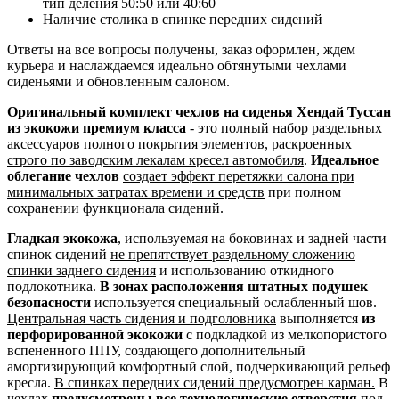
тип деления 50:50 или 40:60
Наличие столика в спинке передних сидений
Ответы на все вопросы получены, заказ оформлен, ждем
курьера и наслаждаемся идеально обтянутыми чехлами
сиденьями и обновленным салоном.
Оригинальный комплект чехлов на сиденья Хендай Туссан
из экокожи премиум класса
- это полный набор раздельных
аксессуаров полного покрытия элементов, раскроенных
строго по заводским лекалам кресел автомобиля
.
Идеальное
облегание чехлов
создает эффект перетяжки салона при
минимальных затратах времени и средств
при полном
сохранении функционала сидений.
Гладкая экокожа
, используемая на боковинах и задней части
спинок сидений
не препятствует раздельному сложению
спинки заднего сидения
и использованию откидного
подлокотника.
В зонах расположения штатных подушек
безопасности
используется специальный ослабленный шов.
Центральная часть сидения и подголовника
выполняется
из
перфорированной экокожи
с подкладкой из мелкопористого
вспененного ППУ, создающего дополнительный
амортизирующий комфортный слой, подчеркивающий рельеф
кресла.
В спинках передних сидений предусмотрен карман.
В
чехлах
предусмотрены все технологические отверстия
под