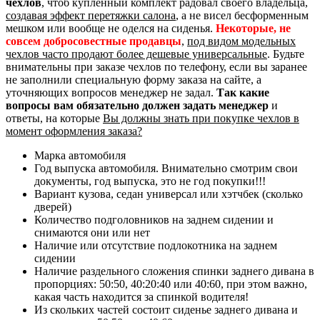
чехлов
, чтоб купленный комплект радовал своего владельца,
создавая эффект перетяжки салона
, а не висел бесформенным
мешком или вообще не оделся на сиденья.
Некоторые, не
совсем добросовестные продавцы
,
под видом модельных
чехлов часто продают более дешевые универсальные
. Будьте
внимательны при заказе чехлов по телефону, если вы заранее
не заполнили специальную форму заказа на сайте, а
уточняющих вопросов менеджер не задал.
Так какие
вопросы вам обязательно должен задать менеджер
и
ответы, на которые
Вы должны знать при покупке чехлов в
момент оформления заказа?
Марка автомобиля
Год выпуска автомобиля. Внимательно смотрим свои
документы, год выпуска, это не год покупки!!!
Вариант кузова, седан универсал или хэтчбек (сколько
дверей)
Количество подголовников на заднем сидении и
снимаются они или нет
Наличие или отсутствие подлокотника на заднем
сидении
Наличие раздельного сложения спинки заднего дивана в
пропорциях: 50:50, 40:20:40 или 40:60, при этом важно,
какая часть находится за спинкой водителя!
Из скольких частей состоит сиденье заднего дивана и