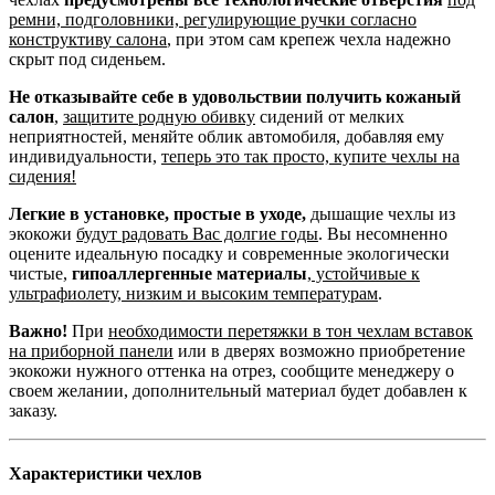
ремни, подголовники, регулирующие ручки согласно
конструктиву салона
, при этом сам крепеж чехла надежно
скрыт под сиденьем.
Не отказывайте себе в удовольствии получить кожаный
салон
,
защитите родную обивку
сидений от мелких
неприятностей, меняйте облик автомобиля, добавляя ему
индивидуальности,
теперь это так просто, купите чехлы на
сидения!
Легкие в установке, простые в уходе,
дышащие чехлы из
экокожи
будут радовать Вас долгие годы
. Вы несомненно
оцените идеальную посадку и современные экологически
чистые,
гипоаллергенные материалы
,
устойчивые к
ультрафиолету, низким и высоким температурам
.
Важно!
При
необходимости перетяжки в тон чехлам вставок
на приборной панели
или в дверях возможно приобретение
экокожи нужного оттенка на отрез, сообщите менеджеру о
своем желании, дополнительный материал будет добавлен к
заказу.
Характеристики чехлов