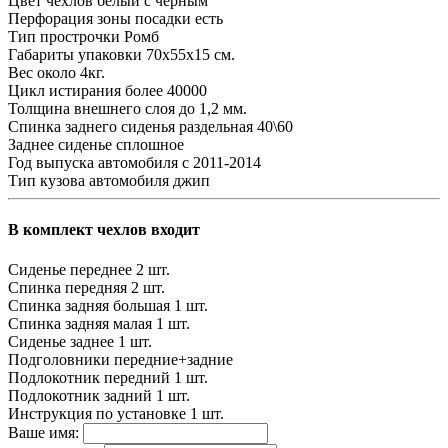
Цвет чехлов
белый с черным
Перфорация зоны посадки
есть
Тип прострочки
Ромб
Габариты упаковки
70х55х15 см.
Вес
около 4кг.
Цикл истирания
более 40000
Толщина внешнего слоя
до 1,2 мм.
Спинка заднего сиденья
раздельная 40\60
Заднее сиденье
сплошное
Год выпуска автомобиля
с 2011-2014
Тип кузова автомобиля
джип
В комплект чехлов входит
Сиденье переднее
2 шт.
Спинка передняя
2 шт.
Спинка задняя большая
1 шт.
Спинка задняя малая
1 шт.
Сиденье заднее
1 шт.
Подголовники
передние+задние
Подлокотник передний
1 шт.
Подлокотник задний
1 шт.
Инструкция по установке
1 шт.
Ваше имя: