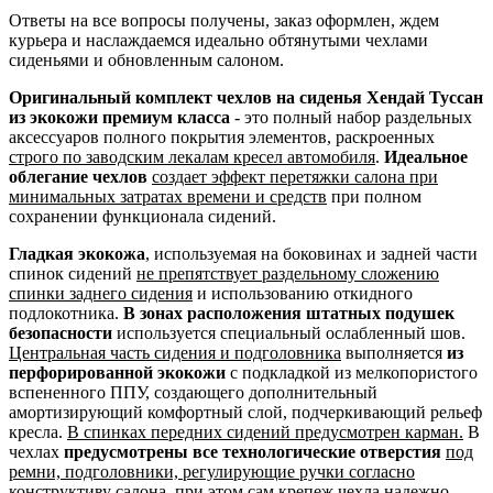
Ответы на все вопросы получены, заказ оформлен, ждем
курьера и наслаждаемся идеально обтянутыми чехлами
сиденьями и обновленным салоном.
Оригинальный комплект чехлов на сиденья Хендай Туссан
из экокожи премиум класса
- это полный набор раздельных
аксессуаров полного покрытия элементов, раскроенных
строго по заводским лекалам кресел автомобиля
.
Идеальное
облегание чехлов
создает эффект перетяжки салона при
минимальных затратах времени и средств
при полном
сохранении функционала сидений.
Гладкая экокожа
, используемая на боковинах и задней части
спинок сидений
не препятствует раздельному сложению
спинки заднего сидения
и использованию откидного
подлокотника.
В зонах расположения штатных подушек
безопасности
используется специальный ослабленный шов.
Центральная часть сидения и подголовника
выполняется
из
перфорированной экокожи
с подкладкой из мелкопористого
вспененного ППУ, создающего дополнительный
амортизирующий комфортный слой, подчеркивающий рельеф
кресла.
В спинках передних сидений предусмотрен карман.
В
чехлах
предусмотрены все технологические отверстия
под
ремни, подголовники, регулирующие ручки согласно
конструктиву салона
, при этом сам крепеж чехла надежно