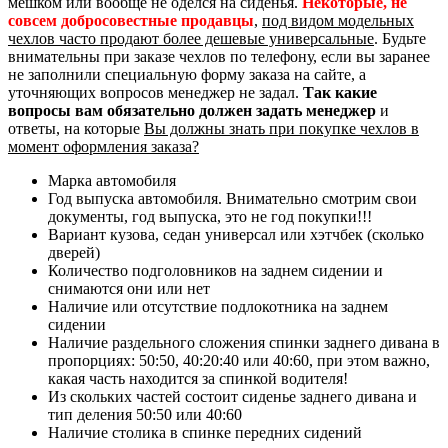
мешком или вообще не оделся на сиденья.
Некоторые, не
совсем добросовестные продавцы
,
под видом модельных
чехлов часто продают более дешевые универсальные
. Будьте
внимательны при заказе чехлов по телефону, если вы заранее
не заполнили специальную форму заказа на сайте, а
уточняющих вопросов менеджер не задал.
Так какие
вопросы вам обязательно должен задать менеджер
и
ответы, на которые
Вы должны знать при покупке чехлов в
момент оформления заказа?
Марка автомобиля
Год выпуска автомобиля. Внимательно смотрим свои
документы, год выпуска, это не год покупки!!!
Вариант кузова, седан универсал или хэтчбек (сколько
дверей)
Количество подголовников на заднем сидении и
снимаются они или нет
Наличие или отсутствие подлокотника на заднем
сидении
Наличие раздельного сложения спинки заднего дивана в
пропорциях: 50:50, 40:20:40 или 40:60, при этом важно,
какая часть находится за спинкой водителя!
Из скольких частей состоит сиденье заднего дивана и
тип деления 50:50 или 40:60
Наличие столика в спинке передних сидений