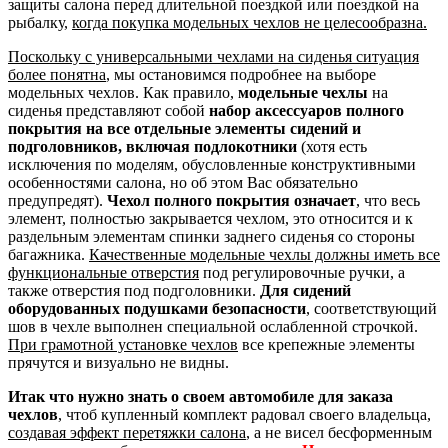
защиты салона перед длительной поездкой или поездкой на
рыбалку,
когда покупка модельных чехлов не целесообразна.
Поскольку с универсальными чехлами на сиденья ситуация
более понятна
, мы остановимся подробнее на выборе
модельных чехлов. Как правило,
модельные чехлы
на
сиденья представляют собой
набор аксессуаров полного
покрытия на все отдельные элементы сидений и
подголовников, включая подлокотники
(хотя есть
исключения по моделям, обусловленные конструктивными
особенностями салона, но об этом Вас обязательно
предупредят).
Чехол полного покрытия означает
, что весь
элемент, полностью закрывается чехлом, это относится и к
раздельным элементам спинки заднего сиденья со стороны
багажника.
Качественные модельные чехлы должны иметь все
функциональные отверстия
под регулировочные ручки, а
также отверстия под подголовники.
Для сидений
оборудованных подушками безопасности
, соответствующий
шов в чехле выполнен специальной ослабленной строчкой.
При грамотной установке чехлов
все крепежные элементы
прячутся и визуально не видны.
Итак что нужно знать о своем автомобиле для заказа
чехлов
, чтоб купленный комплект радовал своего владельца,
создавая эффект перетяжки салона
, а не висел бесформенным