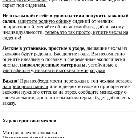
скрыт под сиденьем.
Не отказывайте себе в удовольствии получить кожаный
салон
,
защитите родную обивку
сидений от мелких
неприятностей, меняйте облик автомобиля, добавляя ему
индивидуальности,
теперь это так просто, купите чехлы на
сидения!
Легкие в установке, простые в уходе,
дышащие чехлы из
экокожи
будут радовать Вас долгие годы
. Вы несомненно
оцените идеальную посадку и современные экологически
чистые,
гипоаллергенные материалы
,
устойчивые к
ультрафиолету, низким и высоким температурам
.
Важно!
При
необходимости перетяжки в тон чехлам вставок
на приборной панели
или в дверях возможно приобретение
экокожи нужного оттенка на отрез, сообщите менеджеру о
своем желании, дополнительный материал будет добавлен к
заказу.
Характеристики чехлов
Материал чехлов
экокожа