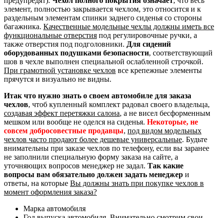
предупредят).
Чехол полного покрытия означает
, что весь
элемент, полностью закрывается чехлом, это относится и к
раздельным элементам спинки заднего сиденья со стороны
багажника.
Качественные модельные чехлы должны иметь все
функциональные отверстия
под регулировочные ручки, а
также отверстия под подголовники.
Для сидений
оборудованных подушками безопасности
, соответствующий
шов в чехле выполнен специальной ослабленной строчкой.
При грамотной установке чехлов
все крепежные элементы
прячутся и визуально не видны.
Итак что нужно знать о своем автомобиле для заказа
чехлов
, чтоб купленный комплект радовал своего владельца,
создавая эффект перетяжки салона
, а не висел бесформенным
мешком или вообще не оделся на сиденья.
Некоторые, не
совсем добросовестные продавцы
,
под видом модельных
чехлов часто продают более дешевые универсальные
. Будьте
внимательны при заказе чехлов по телефону, если вы заранее
не заполнили специальную форму заказа на сайте, а
уточняющих вопросов менеджер не задал.
Так какие
вопросы вам обязательно должен задать менеджер
и
ответы, на которые
Вы должны знать при покупке чехлов в
момент оформления заказа?
Марка автомобиля
Год выпуска автомобиля. Внимательно смотрим свои