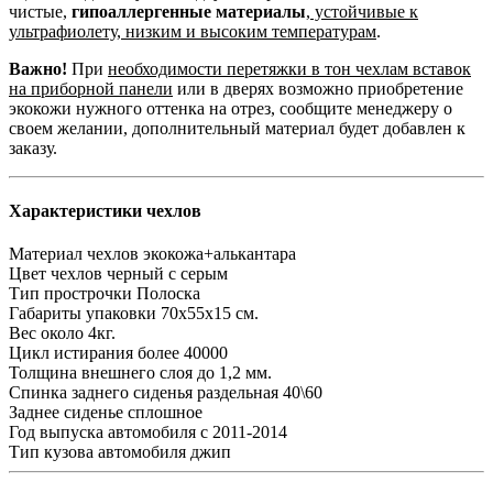
чистые,
гипоаллергенные материалы
,
устойчивые к
ультрафиолету, низким и высоким температурам
.
Важно!
При
необходимости перетяжки в тон чехлам вставок
на приборной панели
или в дверях возможно приобретение
экокожи нужного оттенка на отрез, сообщите менеджеру о
своем желании, дополнительный материал будет добавлен к
заказу.
Характеристики чехлов
Материал чехлов
экокожа+алькантара
Цвет чехлов
черный с серым
Тип прострочки
Полоска
Габариты упаковки
70х55х15 см.
Вес
около 4кг.
Цикл истирания
более 40000
Толщина внешнего слоя
до 1,2 мм.
Спинка заднего сиденья
раздельная 40\60
Заднее сиденье
сплошное
Год выпуска автомобиля
с 2011-2014
Тип кузова автомобиля
джип