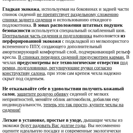
Гладкая экокожа
, используемая на боковинах и задней части
спинок сидений
не препятствует раздельному сложению
спинки заднего сидения
и использованию откидного
подлокотника.
В зонах расположения штатных подушек
безопасности
используется специальный ослабленный шов.
Центральная часть сидения и подголовника
выполняется
из
перфорированной экокожи
с подкладкой из мелкопористого
вспененного ППУ, создающего дополнительный
амортизирующий комфортный слой, подчеркивающий рельеф
кресла.
В спинках передних сидений предусмотрен карман.
В
чехлах
предусмотрены все технологические отверстия
под
ремни, подголовники, регулирующие ручки согласно
конструктиву салона
, при этом сам крепеж чехла надежно
скрыт под сиденьем.
Не отказывайте себе в удовольствии получить кожаный
салон
,
защитите родную обивку
сидений от мелких
неприятностей, меняйте облик автомобиля, добавляя ему
индивидуальности,
теперь это так просто, купите чехлы на
сидения!
Легкие в установке, простые в уходе,
дышащие чехлы из
экокожи
будут радовать Вас долгие годы
. Вы несомненно
оцените идеальную посадку и современные экологически