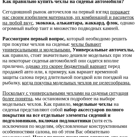
Как правильно купить чехлы на сиденья автомобиля?
Сегодняшний рынок авточехлов на первый взгляд
поражает
нас своим изобилием материалов, их комбинаций и расцветок
на любой вкус
,
экокожа, алькантара, жаккард, флок
, однако
огромный выбор таит и множество подводных камней.
Рассмотрим первый вопрос,
который необходимо решить
при покупке чехлов на сиденья:
чехлы бывают
универсальными и модельными.
Универсальные авточехлы,
как правило, стоят значительно дешевле модельных при этом
на некоторые сиденья автомобилей они садятся вполне
прилично,
однако это скорее бюджетный вариант
перед
продажей авто или, к примеру, как вариант временной
защиты салона перед длительной поездкой или поездкой на
рыбалку,
когда покупка модельных чехлов не целесообразна.
Поскольку с универсальными чехлами на сиденья ситуация
более понятна
, мы остановимся подробнее на выборе
модельных чехлов. Как правило,
модельные чехлы
на
сиденья представляют собой
набор аксессуаров полного
покрытия на все отдельные элементы сидений и
подголовников, включая подлокотники
(хотя есть
исключения по моделям, обусловленные конструктивными
особенностями салона, но об этом Вас обязательно