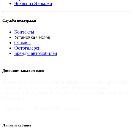
Чехлы из Экокожи
Служба поддержки
Контакты
Установка чехлов
Отзывы
Фотогалереи
Бренды автомобилей
Доставим заказ сегодня
Доставим по Москве автомобильные чехлы и авто аксессуары
в день заказа, или на следующий день после заказа,
собственной курьерской службой. Приятных Вам покупок на
Mir-moto.ru!
Copyright © "Мир-мото" 2008-2022 год.
Личный кабинет