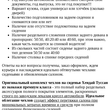
документы, год выпуска, это не год покупки!!!
Вариант кузова, седан универсал или хэтчбек (сколько
дверей)
Количество подголовников на заднем сидении и
снимаются они или нет
Наличие или отсутствие подлокотника на заднем
сидении
Наличие раздельного сложения спинки заднего дивана в
пропорциях: 50:50, 40:20:40 или 40:60, при этом важно,
какая часть находится за спинкой водителя!
Из скольких частей состоит сиденье заднего дивана и
тип деления 50:50 или 40:60
Наличие столика в спинке передних сидений
Ответы на все вопросы получены, заказ оформлен, ждем
курьера и наслаждаемся идеально обтянутыми чехлами
сиденьями и обновленным салоном.
Оригинальный комплект чехлов на сиденья Хендай Туссан
из экокожи премиум класса
- это полный набор раздельных
аксессуаров полного покрытия элементов, раскроенных
строго по заводским лекалам кресел автомобиля
.
Идеальное
облегание чехлов
создает эффект перетяжки салона при
минимальных затратах времени и средств
при полном
сохранении функционала сидений.