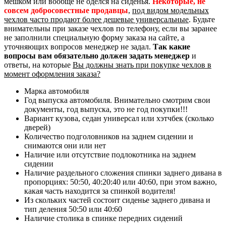
мешком или вообще не оделся на сиденья.
Некоторые, не
совсем добросовестные продавцы
,
под видом модельных
чехлов часто продают более дешевые универсальные
. Будьте
внимательны при заказе чехлов по телефону, если вы заранее
не заполнили специальную форму заказа на сайте, а
уточняющих вопросов менеджер не задал.
Так какие
вопросы вам обязательно должен задать менеджер
и
ответы, на которые
Вы должны знать при покупке чехлов в
момент оформления заказа?
Марка автомобиля
Год выпуска автомобиля. Внимательно смотрим свои
документы, год выпуска, это не год покупки!!!
Вариант кузова, седан универсал или хэтчбек (сколько
дверей)
Количество подголовников на заднем сидении и
снимаются они или нет
Наличие или отсутствие подлокотника на заднем
сидении
Наличие раздельного сложения спинки заднего дивана в
пропорциях: 50:50, 40:20:40 или 40:60, при этом важно,
какая часть находится за спинкой водителя!
Из скольких частей состоит сиденье заднего дивана и
тип деления 50:50 или 40:60
Наличие столика в спинке передних сидений