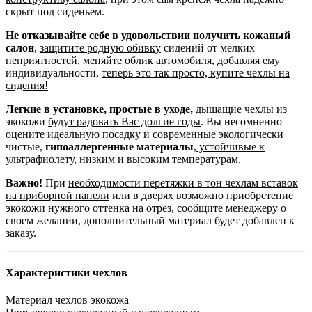
скрыт под сиденьем.
Не отказывайте себе в удовольствии получить кожаный
салон
,
защитите родную обивку
сидений от мелких
неприятностей, меняйте облик автомобиля, добавляя ему
индивидуальности,
теперь это так просто, купите чехлы на
сидения!
Легкие в установке, простые в уходе,
дышащие чехлы из
экокожи
будут радовать Вас долгие годы
. Вы несомненно
оцените идеальную посадку и современные экологически
чистые,
гипоаллергенные материалы
,
устойчивые к
ультрафиолету, низким и высоким температурам
.
Важно!
При
необходимости перетяжки в тон чехлам вставок
на приборной панели
или в дверях возможно приобретение
экокожи нужного оттенка на отрез, сообщите менеджеру о
своем желании, дополнительный материал будет добавлен к
заказу.
Характеристики чехлов
Материал чехлов
экокожа