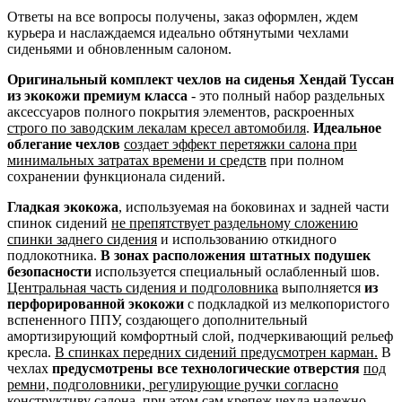
Ответы на все вопросы получены, заказ оформлен, ждем
курьера и наслаждаемся идеально обтянутыми чехлами
сиденьями и обновленным салоном.
Оригинальный комплект чехлов на сиденья Хендай Туссан
из экокожи премиум класса
- это полный набор раздельных
аксессуаров полного покрытия элементов, раскроенных
строго по заводским лекалам кресел автомобиля
.
Идеальное
облегание чехлов
создает эффект перетяжки салона при
минимальных затратах времени и средств
при полном
сохранении функционала сидений.
Гладкая экокожа
, используемая на боковинах и задней части
спинок сидений
не препятствует раздельному сложению
спинки заднего сидения
и использованию откидного
подлокотника.
В зонах расположения штатных подушек
безопасности
используется специальный ослабленный шов.
Центральная часть сидения и подголовника
выполняется
из
перфорированной экокожи
с подкладкой из мелкопористого
вспененного ППУ, создающего дополнительный
амортизирующий комфортный слой, подчеркивающий рельеф
кресла.
В спинках передних сидений предусмотрен карман.
В
чехлах
предусмотрены все технологические отверстия
под
ремни, подголовники, регулирующие ручки согласно
конструктиву салона
, при этом сам крепеж чехла надежно