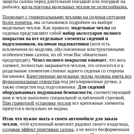
защиты салона перед длительной поездкой или поездкой на
рыбалку,
когда покупка модельных чехлов не целесообразна.
Поскольку с универсальными чехлами на сиденья ситуация
более понятна
, мы остановимся подробнее на выборе
модельных чехлов. Как правило,
модельные чехлы
на
сиденья представляют собой
набор аксессуаров полного
покрытия на все отдельные элементы сидений и
подголовников, включая подлокотники
(хотя есть
исключения по моделям, обусловленные конструктивными
особенностями салона, но об этом Вас обязательно
предупредят).
Чехол полного покрытия означает
, что весь
элемент, полностью закрывается чехлом, это относится и к
раздельным элементам спинки заднего сиденья со стороны
багажника.
Качественные модельные чехлы должны иметь все
функциональные отверстия
под регулировочные ручки, а
также отверстия под подголовники.
Для сидений
оборудованных подушками безопасности
, соответствующий
шов в чехле выполнен специальной ослабленной строчкой.
При грамотной установке чехлов
все крепежные элементы
прячутся и визуально не видны.
Итак что нужно знать о своем автомобиле для заказа
чехлов
, чтоб купленный комплект радовал своего владельца,
создавая эффект перетяжки салона
, а не висел бесформенным