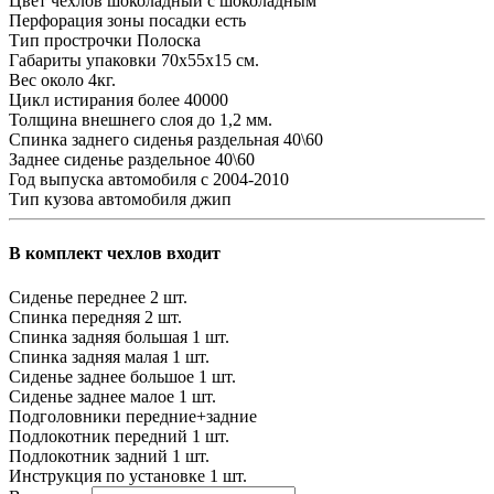
Цвет чехлов
шоколадный с шоколадным
Перфорация зоны посадки
есть
Тип прострочки
Полоска
Габариты упаковки
70х55х15 см.
Вес
около 4кг.
Цикл истирания
более 40000
Толщина внешнего слоя
до 1,2 мм.
Спинка заднего сиденья
раздельная 40\60
Заднее сиденье
раздельное 40\60
Год выпуска автомобиля
с 2004-2010
Тип кузова автомобиля
джип
В комплект чехлов входит
Сиденье переднее
2 шт.
Спинка передняя
2 шт.
Спинка задняя большая
1 шт.
Спинка задняя малая
1 шт.
Сиденье заднее большое
1 шт.
Сиденье заднее малое
1 шт.
Подголовники
передние+задние
Подлокотник передний
1 шт.
Подлокотник задний
1 шт.
Инструкция по установке
1 шт.