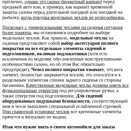
прилично,
однако это скорее бюджетный вариант
перед
продажей авто или, к примеру, как вариант временной
защиты салона перед длительной поездкой или поездкой на
рыбалку,
когда покупка модельных чехлов не целесообразна.
Поскольку с универсальными чехлами на сиденья ситуация
более понятна
, мы остановимся подробнее на выборе
модельных чехлов. Как правило,
модельные чехлы
на
сиденья представляют собой
набор аксессуаров полного
покрытия на все отдельные элементы сидений и
подголовников, включая подлокотники
(хотя есть
исключения по моделям, обусловленные конструктивными
особенностями салона, но об этом Вас обязательно
предупредят).
Чехол полного покрытия означает
, что весь
элемент, полностью закрывается чехлом, это относится и к
раздельным элементам спинки заднего сиденья со стороны
багажника.
Качественные модельные чехлы должны иметь все
функциональные отверстия
под регулировочные ручки, а
также отверстия под подголовники.
Для сидений
оборудованных подушками безопасности
, соответствующий
шов в чехле выполнен специальной ослабленной строчкой.
При грамотной установке чехлов
все крепежные элементы
прячутся и визуально не видны.
Итак что нужно знать о своем автомобиле для заказа