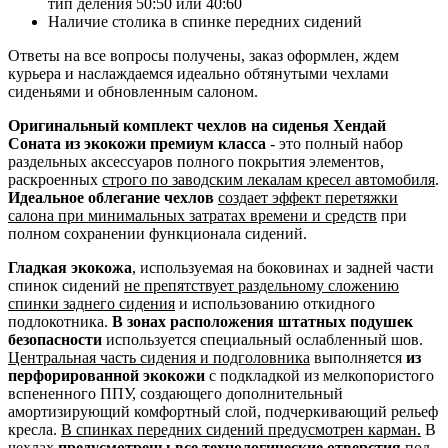
тип деления 50:50 или 40:60
Наличие столика в спинке передних сидений
Ответы на все вопросы получены, заказ оформлен, ждем
курьера и наслаждаемся идеально обтянутыми чехлами
сиденьями и обновленным салоном.
Оригинальный комплект чехлов на сиденья Хендай
Соната из экокожи премиум класса
- это полный набор
раздельных аксессуаров полного покрытия элементов,
раскроенных
строго по заводским лекалам кресел автомобиля
.
Идеальное облегание чехлов
создает эффект перетяжки
салона при минимальных затратах времени и средств
при
полном сохранении функционала сидений.
Гладкая экокожа
, используемая на боковинах и задней части
спинок сидений
не препятствует раздельному сложению
спинки заднего сидения
и использованию откидного
подлокотника.
В зонах расположения штатных подушек
безопасности
используется специальный ослабленный шов.
Центральная часть сидения и подголовника
выполняется
из
перфорированной экокожи
с подкладкой из мелкопористого
вспененного ППУ, создающего дополнительный
амортизирующий комфортный слой, подчеркивающий рельеф
кресла.
В спинках передних сидений предусмотрен карман.
В
чехлах
предусмотрены все технологические отверстия
под