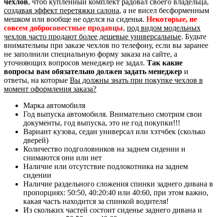
чехлов
, чтоб купленный комплект радовал своего владельца,
создавая эффект перетяжки салона
, а не висел бесформенным
мешком или вообще не оделся на сиденья.
Некоторые, не
совсем добросовестные продавцы
,
под видом модельных
чехлов часто продают более дешевые универсальные
. Будьте
внимательны при заказе чехлов по телефону, если вы заранее
не заполнили специальную форму заказа на сайте, а
уточняющих вопросов менеджер не задал.
Так какие
вопросы вам обязательно должен задать менеджер
и
ответы, на которые
Вы должны знать при покупке чехлов в
момент оформления заказа?
Марка автомобиля
Год выпуска автомобиля. Внимательно смотрим свои
документы, год выпуска, это не год покупки!!!
Вариант кузова, седан универсал или хэтчбек (сколько
дверей)
Количество подголовников на заднем сидении и
снимаются они или нет
Наличие или отсутствие подлокотника на заднем
сидении
Наличие раздельного сложения спинки заднего дивана в
пропорциях: 50:50, 40:20:40 или 40:60, при этом важно,
какая часть находится за спинкой водителя!
Из скольких частей состоит сиденье заднего дивана и