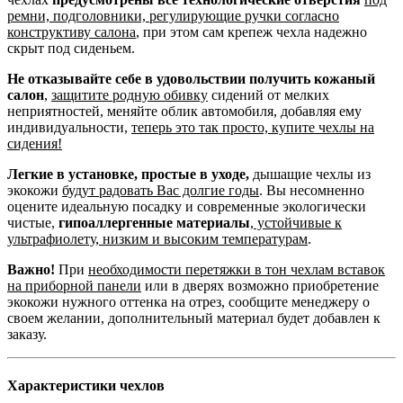
ремни, подголовники, регулирующие ручки согласно
конструктиву салона
, при этом сам крепеж чехла надежно
скрыт под сиденьем.
Не отказывайте себе в удовольствии получить кожаный
салон
,
защитите родную обивку
сидений от мелких
неприятностей, меняйте облик автомобиля, добавляя ему
индивидуальности,
теперь это так просто, купите чехлы на
сидения!
Легкие в установке, простые в уходе,
дышащие чехлы из
экокожи
будут радовать Вас долгие годы
. Вы несомненно
оцените идеальную посадку и современные экологически
чистые,
гипоаллергенные материалы
,
устойчивые к
ультрафиолету, низким и высоким температурам
.
Важно!
При
необходимости перетяжки в тон чехлам вставок
на приборной панели
или в дверях возможно приобретение
экокожи нужного оттенка на отрез, сообщите менеджеру о
своем желании, дополнительный материал будет добавлен к
заказу.
Характеристики чехлов