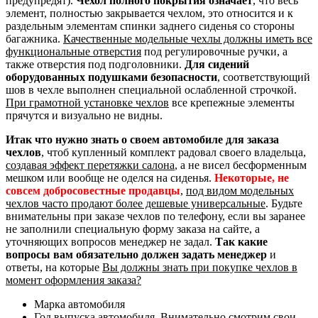
предупредят).
Чехол полного покрытия означает
, что весь
элемент, полностью закрывается чехлом, это относится и к
раздельным элементам спинки заднего сиденья со стороны
багажника.
Качественные модельные чехлы должны иметь все
функциональные отверстия
под регулировочные ручки, а
также отверстия под подголовники.
Для сидений
оборудованных подушками безопасности
, соответствующий
шов в чехле выполнен специальной ослабленной строчкой.
При грамотной установке чехлов
все крепежные элементы
прячутся и визуально не видны.
Итак что нужно знать о своем автомобиле для заказа
чехлов
, чтоб купленный комплект радовал своего владельца,
создавая эффект перетяжки салона
, а не висел бесформенным
мешком или вообще не оделся на сиденья.
Некоторые, не
совсем добросовестные продавцы
,
под видом модельных
чехлов часто продают более дешевые универсальные
. Будьте
внимательны при заказе чехлов по телефону, если вы заранее
не заполнили специальную форму заказа на сайте, а
уточняющих вопросов менеджер не задал.
Так какие
вопросы вам обязательно должен задать менеджер
и
ответы, на которые
Вы должны знать при покупке чехлов в
момент оформления заказа?
Марка автомобиля
Год выпуска автомобиля. Внимательно смотрим свои