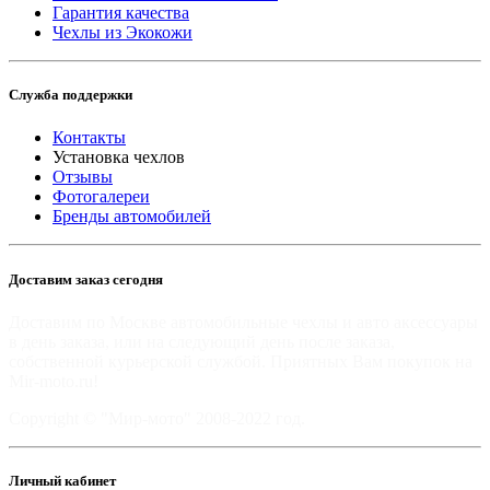
Гарантия качества
Чехлы из Экокожи
Служба поддержки
Контакты
Установка чехлов
Отзывы
Фотогалереи
Бренды автомобилей
Доставим заказ сегодня
Доставим по Москве автомобильные чехлы и авто аксессуары
в день заказа, или на следующий день после заказа,
собственной курьерской службой. Приятных Вам покупок на
Mir-moto.ru!
Copyright © "Мир-мото" 2008-2022 год.
Личный кабинет