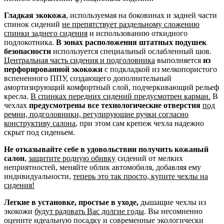
Гладкая экокожа
, используемая на боковинах и задней части
спинок сидений
не препятствует раздельному сложению
спинки заднего сидения
и использованию откидного
подлокотника.
В зонах расположения штатных подушек
безопасности
используется специальный ослабленный шов.
Центральная часть сидения и подголовника
выполняется
из
перфорированной экокожи
с подкладкой из мелкопористого
вспененного ППУ, создающего дополнительный
амортизирующий комфортный слой, подчеркивающий рельеф
кресла.
В спинках передних сидений предусмотрен карман.
В
чехлах
предусмотрены все технологические отверстия
под
ремни, подголовники, регулирующие ручки согласно
конструктиву салона
, при этом сам крепеж чехла надежно
скрыт под сиденьем.
Не отказывайте себе в удовольствии получить кожаный
салон
,
защитите родную обивку
сидений от мелких
неприятностей, меняйте облик автомобиля, добавляя ему
индивидуальности,
теперь это так просто, купите чехлы на
сидения!
Легкие в установке, простые в уходе,
дышащие чехлы из
экокожи
будут радовать Вас долгие годы
. Вы несомненно
оцените идеальную посадку и современные экологически