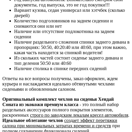
документы, год выпуска, это не год покупки!!!
Вариант кузова, седан универсал или хэтчбек (сколько
дверей)
Количество подголовников на заднем сидении и
снимаются они или нет
Наличие или отсутствие подлокотника на заднем
сидении
Наличие раздельного сложения спинки заднего дивана в
пропорциях: 50:50, 40:20:40 или 40:60, при этом важно,
какая часть находится за спинкой водителя!
Из скольких частей состоит сиденье заднего дивана и
тип деления 50:50 или 40:60
Наличие столика в спинке передних сидений
Ответы на все вопросы получены, заказ оформлен, ждем
курьера и наслаждаемся идеально обтянутыми чехлами
сиденьями и обновленным салоном.
Оригинальный комплект чехлов на сиденья Хендай
Соната из экокожи премиум класса
- это полный набор
раздельных аксессуаров полного покрытия элементов,
раскроенных
строго по заводским лекалам кресел автомобиля
.
Идеальное облегание чехлов
создает эффект перетяжки
салона при минимальных затратах времени и средств
при
полном сохранении функционала сидений.