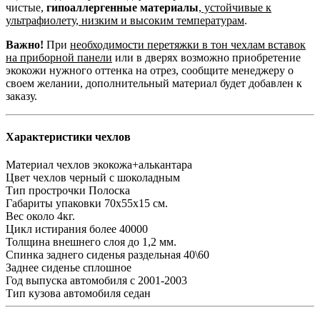
чистые,
гипоаллергенные материалы
,
устойчивые к
ультрафиолету, низким и высоким температурам
.
Важно!
При
необходимости перетяжки в тон чехлам вставок
на приборной панели
или в дверях возможно приобретение
экокожи нужного оттенка на отрез, сообщите менеджеру о
своем желании, дополнительный материал будет добавлен к
заказу.
Характеристики чехлов
Материал чехлов
экокожа+алькантара
Цвет чехлов
черный с шоколадным
Тип прострочки
Полоска
Габариты упаковки
70х55х15 см.
Вес
около 4кг.
Цикл истирания
более 40000
Толщина внешнего слоя
до 1,2 мм.
Спинка заднего сиденья
раздельная 40\60
Заднее сиденье
сплошное
Год выпуска автомобиля
с 2001-2003
Тип кузова автомобиля
седан