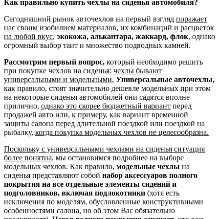
Как правильно купить чехлы на сиденья автомобиля?
Сегодняшний рынок авточехлов на первый взгляд
поражает
нас своим изобилием материалов, их комбинаций и расцветок
на любой вкус
,
экокожа, алькантара, жаккард, флок
, однако
огромный выбор таит и множество подводных камней.
Рассмотрим первый вопрос,
который необходимо решить
при покупке чехлов на сиденья:
чехлы бывают
универсальными и модельными.
Универсальные авточехлы,
как правило, стоят значительно дешевле модельных при этом
на некоторые сиденья автомобилей они садятся вполне
прилично,
однако это скорее бюджетный вариант
перед
продажей авто или, к примеру, как вариант временной
защиты салона перед длительной поездкой или поездкой на
рыбалку,
когда покупка модельных чехлов не целесообразна.
Поскольку с универсальными чехлами на сиденья ситуация
более понятна
, мы остановимся подробнее на выборе
модельных чехлов. Как правило,
модельные чехлы
на
сиденья представляют собой
набор аксессуаров полного
покрытия на все отдельные элементы сидений и
подголовников, включая подлокотники
(хотя есть
исключения по моделям, обусловленные конструктивными
особенностями салона, но об этом Вас обязательно