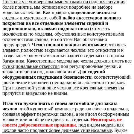
Поскольку с универсальными чехлами на сиденья ситуация
более понятна
, мы остановимся подробнее на выборе
модельных чехлов. Как правило,
модельные чехлы
на
сиденья представляют собой
набор аксессуаров полного
покрытия на все отдельные элементы сидений и
подголовников, включая подлокотники
(хотя есть
исключения по моделям, обусловленные конструктивными
особенностями салона, но об этом Вас обязательно
предупредят).
Чехол полного покрытия означает
, что весь
элемент, полностью закрывается чехлом, это относится и к
раздельным элементам спинки заднего сиденья со стороны
багажника.
Качественные модельные чехлы должны иметь все
функциональные отверстия
под регулировочные ручки, а
также отверстия под подголовники.
Для сидений
оборудованных подушками безопасности
, соответствующий
шов в чехле выполнен специальной ослабленной строчкой.
При грамотной установке чехлов
все крепежные элементы
прячутся и визуально не видны.
Итак что нужно знать о своем автомобиле для заказа
чехлов
, чтоб купленный комплект радовал своего владельца,
создавая эффект перетяжки салона
, а не висел бесформенным
мешком или вообще не оделся на сиденья.
Некоторые, не
совсем добросовестные продавцы
,
под видом модельных
чехлов часто продают более дешевые универсальные
. Будьте