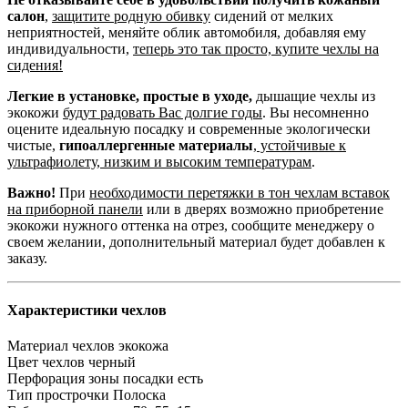
салон
,
защитите родную обивку
сидений от мелких
неприятностей, меняйте облик автомобиля, добавляя ему
индивидуальности,
теперь это так просто, купите чехлы на
сидения!
Легкие в установке, простые в уходе,
дышащие чехлы из
экокожи
будут радовать Вас долгие годы
. Вы несомненно
оцените идеальную посадку и современные экологически
чистые,
гипоаллергенные материалы
,
устойчивые к
ультрафиолету, низким и высоким температурам
.
Важно!
При
необходимости перетяжки в тон чехлам вставок
на приборной панели
или в дверях возможно приобретение
экокожи нужного оттенка на отрез, сообщите менеджеру о
своем желании, дополнительный материал будет добавлен к
заказу.
Характеристики чехлов
Материал чехлов
экокожа
Цвет чехлов
черный
Перфорация зоны посадки
есть
Тип прострочки
Полоска