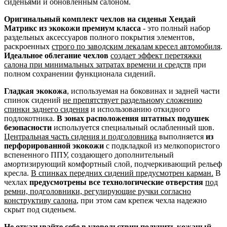
сиденьями и обновленным салоном.
Оригинальный комплект чехлов на сиденья Хендай
Матрикс из экокожи премиум класса
- это полный набор
раздельных аксессуаров полного покрытия элементов,
раскроенных
строго по заводским лекалам кресел автомобиля
.
Идеальное облегание чехлов
создает эффект перетяжки
салона при минимальных затратах времени и средств
при
полном сохранении функционала сидений.
Гладкая экокожа
, используемая на боковинах и задней части
спинок сидений
не препятствует раздельному сложению
спинки заднего сидения
и использованию откидного
подлокотника.
В зонах расположения штатных подушек
безопасности
используется специальный ослабленный шов.
Центральная часть сидения и подголовника
выполняется
из
перфорированной экокожи
с подкладкой из мелкопористого
вспененного ППУ, создающего дополнительный
амортизирующий комфортный слой, подчеркивающий рельеф
кресла.
В спинках передних сидений предусмотрен карман.
В
чехлах
предусмотрены все технологические отверстия
под
ремни, подголовники, регулирующие ручки согласно
конструктиву салона
, при этом сам крепеж чехла надежно
скрыт под сиденьем.
Не отказывайте себе в удовольствии получить кожаный