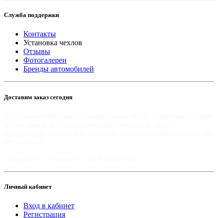
Служба поддержки
Контакты
Установка чехлов
Отзывы
Фотогалереи
Бренды автомобилей
Доставим заказ сегодня
Доставим по Москве автомобильные чехлы и авто аксессуары
в день заказа, или на следующий день после заказа,
собственной курьерской службой. Приятных Вам покупок на
Mir-moto.ru!
Copyright © "Мир-мото" 2008-2022 год.
Личный кабинет
Вход в кабинет
Регистрация