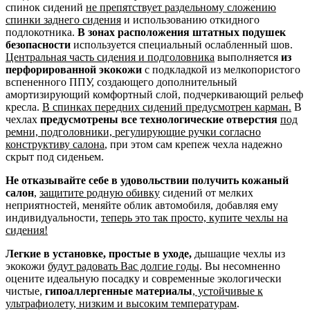
спинок сидений
не препятствует раздельному сложению
спинки заднего сидения
и использованию откидного
подлокотника.
В зонах расположения штатных подушек
безопасности
используется специальный ослабленный шов.
Центральная часть сидения и подголовника
выполняется
из
перфорированной экокожи
с подкладкой из мелкопористого
вспененного ППУ, создающего дополнительный
амортизирующий комфортный слой, подчеркивающий рельеф
кресла.
В спинках передних сидений предусмотрен карман.
В
чехлах
предусмотрены все технологические отверстия
под
ремни, подголовники, регулирующие ручки согласно
конструктиву салона
, при этом сам крепеж чехла надежно
скрыт под сиденьем.
Не отказывайте себе в удовольствии получить кожаный
салон
,
защитите родную обивку
сидений от мелких
неприятностей, меняйте облик автомобиля, добавляя ему
индивидуальности,
теперь это так просто, купите чехлы на
сидения!
Легкие в установке, простые в уходе,
дышащие чехлы из
экокожи
будут радовать Вас долгие годы
. Вы несомненно
оцените идеальную посадку и современные экологически
чистые,
гипоаллергенные материалы
,
устойчивые к
ультрафиолету, низким и высоким температурам
.