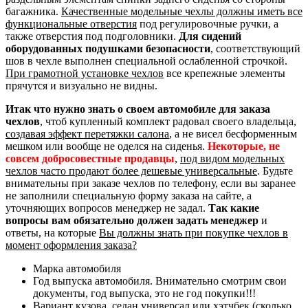
багажника.
Качественные модельные чехлы должны иметь все
функциональные отверстия
под регулировочные ручки, а
также отверстия под подголовники.
Для сидений
оборудованных подушками безопасности
, соответствующий
шов в чехле выполнен специальной ослабленной строчкой.
При грамотной установке чехлов
все крепежные элементы
прячутся и визуально не видны.
Итак что нужно знать о своем автомобиле для заказа
чехлов
, чтоб купленный комплект радовал своего владельца,
создавая эффект перетяжки салона
, а не висел бесформенным
мешком или вообще не оделся на сиденья.
Некоторые, не
совсем добросовестные продавцы
,
под видом модельных
чехлов часто продают более дешевые универсальные
. Будьте
внимательны при заказе чехлов по телефону, если вы заранее
не заполнили специальную форму заказа на сайте, а
уточняющих вопросов менеджер не задал.
Так какие
вопросы вам обязательно должен задать менеджер
и
ответы, на которые
Вы должны знать при покупке чехлов в
момент оформления заказа?
Марка автомобиля
Год выпуска автомобиля. Внимательно смотрим свои
документы, год выпуска, это не год покупки!!!
Вариант кузова, седан универсал или хэтчбек (сколько