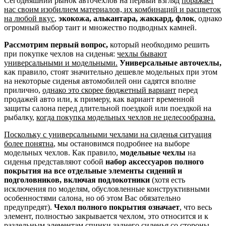
Сегодняшний рынок авточехлов на первый взгляд
поражает
нас своим изобилием материалов, их комбинаций и расцветок
на любой вкус
,
экокожа, алькантара, жаккард, флок
, однако
огромный выбор таит и множество подводных камней.
Рассмотрим первый вопрос,
который необходимо решить
при покупке чехлов на сиденья:
чехлы бывают
универсальными и модельными.
Универсальные авточехлы,
как правило, стоят значительно дешевле модельных при этом
на некоторые сиденья автомобилей они садятся вполне
прилично,
однако это скорее бюджетный вариант
перед
продажей авто или, к примеру, как вариант временной
защиты салона перед длительной поездкой или поездкой на
рыбалку,
когда покупка модельных чехлов не целесообразна.
Поскольку с универсальными чехлами на сиденья ситуация
более понятна
, мы остановимся подробнее на выборе
модельных чехлов. Как правило,
модельные чехлы
на
сиденья представляют собой
набор аксессуаров полного
покрытия на все отдельные элементы сидений и
подголовников, включая подлокотники
(хотя есть
исключения по моделям, обусловленные конструктивными
особенностями салона, но об этом Вас обязательно
предупредят).
Чехол полного покрытия означает
, что весь
элемент, полностью закрывается чехлом, это относится и к
раздельным элементам спинки заднего сиденья со стороны