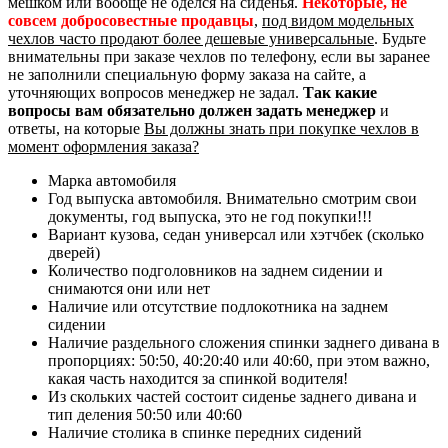
мешком или вообще не оделся на сиденья.
Некоторые, не
совсем добросовестные продавцы
,
под видом модельных
чехлов часто продают более дешевые универсальные
. Будьте
внимательны при заказе чехлов по телефону, если вы заранее
не заполнили специальную форму заказа на сайте, а
уточняющих вопросов менеджер не задал.
Так какие
вопросы вам обязательно должен задать менеджер
и
ответы, на которые
Вы должны знать при покупке чехлов в
момент оформления заказа?
Марка автомобиля
Год выпуска автомобиля. Внимательно смотрим свои
документы, год выпуска, это не год покупки!!!
Вариант кузова, седан универсал или хэтчбек (сколько
дверей)
Количество подголовников на заднем сидении и
снимаются они или нет
Наличие или отсутствие подлокотника на заднем
сидении
Наличие раздельного сложения спинки заднего дивана в
пропорциях: 50:50, 40:20:40 или 40:60, при этом важно,
какая часть находится за спинкой водителя!
Из скольких частей состоит сиденье заднего дивана и
тип деления 50:50 или 40:60
Наличие столика в спинке передних сидений