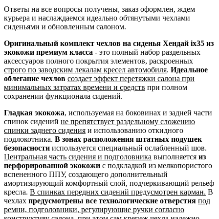
Ответы на все вопросы получены, заказ оформлен, ждем
курьера и наслаждаемся идеально обтянутыми чехлами
сиденьями и обновленным салоном.
Оригинальный комплект чехлов на сиденья Хендай ix35 из
экокожи премиум класса
- это полный набор раздельных
аксессуаров полного покрытия элементов, раскроенных
строго по заводским лекалам кресел автомобиля
.
Идеальное
облегание чехлов
создает эффект перетяжки салона при
минимальных затратах времени и средств
при полном
сохранении функционала сидений.
Гладкая экокожа
, используемая на боковинах и задней части
спинок сидений
не препятствует раздельному сложению
спинки заднего сидения
и использованию откидного
подлокотника.
В зонах расположения штатных подушек
безопасности
используется специальный ослабленный шов.
Центральная часть сидения и подголовника
выполняется
из
перфорированной экокожи
с подкладкой из мелкопористого
вспененного ППУ, создающего дополнительный
амортизирующий комфортный слой, подчеркивающий рельеф
кресла.
В спинках передних сидений предусмотрен карман.
В
чехлах
предусмотрены все технологические отверстия
под
ремни, подголовники, регулирующие ручки согласно
конструктиву салона
, при этом сам крепеж чехла надежно