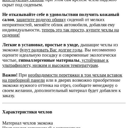
скрыт под сиденьем.
Не отказывайте себе в удовольствии получить кожаный
салон
,
защитите родную обивку
сидений от мелких
неприятностей, меняйте облик автомобиля, добавляя ему
индивидуальности,
теперь это так просто, купите чехлы на
сидения!
Легкие в установке, простые в уходе,
дышащие чехлы из
экокожи
будут радовать Вас долгие годы
. Вы несомненно
оцените идеальную посадку и современные экологически
чистые,
гипоаллергенные материалы
,
устойчивые к
ультрафиолету, низким и высоким температурам
.
Важно!
При
необходимости перетяжки в тон чехлам вставок
на приборной панели
или в дверях возможно приобретение
экокожи нужного оттенка на отрез, сообщите менеджеру о
своем желании, дополнительный материал будет добавлен к
заказу.
Характеристики чехлов
Материал чехлов
экокожа