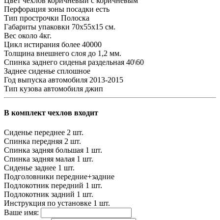
Цвет чехлов
коричневый с коричневым
Перфорация зоны посадки
есть
Тип прострочки
Полоска
Габариты упаковки
70х55х15 см.
Вес
около 4кг.
Цикл истирания
более 40000
Толщина внешнего слоя
до 1,2 мм.
Спинка заднего сиденья
раздельная 40\60
Заднее сиденье
сплошное
Год выпуска автомобиля
2013-2015
Тип кузова автомобиля
джип
В комплект чехлов входит
Сиденье переднее
2 шт.
Спинка передняя
2 шт.
Спинка задняя большая
1 шт.
Спинка задняя малая
1 шт.
Сиденье заднее
1 шт.
Подголовники
передние+задние
Подлокотник передний
1 шт.
Подлокотник задний
1 шт.
Инструкция по установке
1 шт.
Ваше имя: