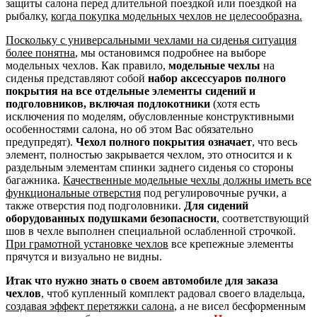
защиты салона перед длительной поездкой или поездкой на
рыбалку,
когда покупка модельных чехлов не целесообразна.
Поскольку с универсальными чехлами на сиденья ситуация
более понятна
, мы остановимся подробнее на выборе
модельных чехлов. Как правило,
модельные чехлы
на
сиденья представляют собой
набор аксессуаров полного
покрытия на все отдельные элементы сидений и
подголовников, включая подлокотники
(хотя есть
исключения по моделям, обусловленные конструктивными
особенностями салона, но об этом Вас обязательно
предупредят).
Чехол полного покрытия означает
, что весь
элемент, полностью закрывается чехлом, это относится и к
раздельным элементам спинки заднего сиденья со стороны
багажника.
Качественные модельные чехлы должны иметь все
функциональные отверстия
под регулировочные ручки, а
также отверстия под подголовники.
Для сидений
оборудованных подушками безопасности
, соответствующий
шов в чехле выполнен специальной ослабленной строчкой.
При грамотной установке чехлов
все крепежные элементы
прячутся и визуально не видны.
Итак что нужно знать о своем автомобиле для заказа
чехлов
, чтоб купленный комплект радовал своего владельца,
создавая эффект перетяжки салона
, а не висел бесформенным