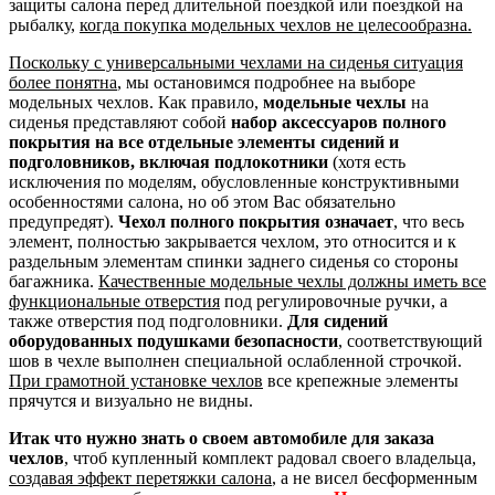
защиты салона перед длительной поездкой или поездкой на
рыбалку,
когда покупка модельных чехлов не целесообразна.
Поскольку с универсальными чехлами на сиденья ситуация
более понятна
, мы остановимся подробнее на выборе
модельных чехлов. Как правило,
модельные чехлы
на
сиденья представляют собой
набор аксессуаров полного
покрытия на все отдельные элементы сидений и
подголовников, включая подлокотники
(хотя есть
исключения по моделям, обусловленные конструктивными
особенностями салона, но об этом Вас обязательно
предупредят).
Чехол полного покрытия означает
, что весь
элемент, полностью закрывается чехлом, это относится и к
раздельным элементам спинки заднего сиденья со стороны
багажника.
Качественные модельные чехлы должны иметь все
функциональные отверстия
под регулировочные ручки, а
также отверстия под подголовники.
Для сидений
оборудованных подушками безопасности
, соответствующий
шов в чехле выполнен специальной ослабленной строчкой.
При грамотной установке чехлов
все крепежные элементы
прячутся и визуально не видны.
Итак что нужно знать о своем автомобиле для заказа
чехлов
, чтоб купленный комплект радовал своего владельца,
создавая эффект перетяжки салона
, а не висел бесформенным