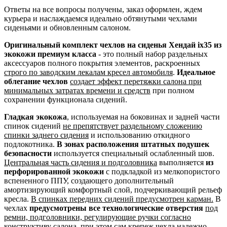
Ответы на все вопросы получены, заказ оформлен, ждем
курьера и наслаждаемся идеально обтянутыми чехлами
сиденьями и обновленным салоном.
Оригинальный комплект чехлов на сиденья Хендай ix35 из
экокожи премиум класса
- это полный набор раздельных
аксессуаров полного покрытия элементов, раскроенных
строго по заводским лекалам кресел автомобиля
.
Идеальное
облегание чехлов
создает эффект перетяжки салона при
минимальных затратах времени и средств
при полном
сохранении функционала сидений.
Гладкая экокожа
, используемая на боковинах и задней части
спинок сидений
не препятствует раздельному сложению
спинки заднего сидения
и использованию откидного
подлокотника.
В зонах расположения штатных подушек
безопасности
используется специальный ослабленный шов.
Центральная часть сидения и подголовника
выполняется
из
перфорированной экокожи
с подкладкой из мелкопористого
вспененного ППУ, создающего дополнительный
амортизирующий комфортный слой, подчеркивающий рельеф
кресла.
В спинках передних сидений предусмотрен карман.
В
чехлах
предусмотрены все технологические отверстия
под
ремни, подголовники, регулирующие ручки согласно
конструктиву салона
, при этом сам крепеж чехла надежно