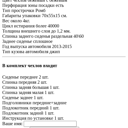
Цвет чехлов
бежевый с бежевым
Перфорация зоны посадки
есть
Тип прострочки
Ромб
Габариты упаковки
70х55х15 см.
Вес
около 4кг.
Цикл истирания
более 40000
Толщина внешнего слоя
до 1,2 мм.
Спинка заднего сиденья
раздельная 40\60
Заднее сиденье
сплошное
Год выпуска автомобиля
2013-2015
Тип кузова автомобиля
джип
В комплект чехлов входит
Сиденье переднее
2 шт.
Спинка передняя
2 шт.
Спинка задняя большая
1 шт.
Спинка задняя малая
1 шт.
Сиденье заднее
1 шт.
Подголовники
передние+задние
Подлокотник передний
1 шт.
Подлокотник задний
1 шт.
Инструкция по установке
1 шт.
Ваше имя: