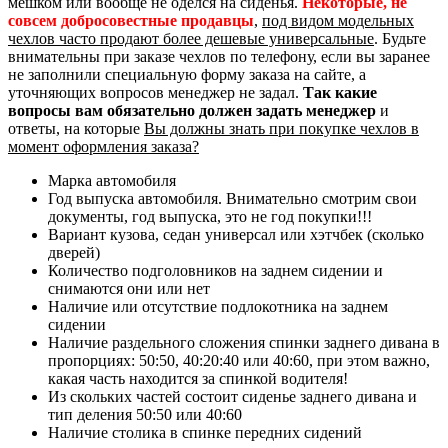
мешком или вообще не оделся на сиденья.
Некоторые, не
совсем добросовестные продавцы
,
под видом модельных
чехлов часто продают более дешевые универсальные
. Будьте
внимательны при заказе чехлов по телефону, если вы заранее
не заполнили специальную форму заказа на сайте, а
уточняющих вопросов менеджер не задал.
Так какие
вопросы вам обязательно должен задать менеджер
и
ответы, на которые
Вы должны знать при покупке чехлов в
момент оформления заказа?
Марка автомобиля
Год выпуска автомобиля. Внимательно смотрим свои
документы, год выпуска, это не год покупки!!!
Вариант кузова, седан универсал или хэтчбек (сколько
дверей)
Количество подголовников на заднем сидении и
снимаются они или нет
Наличие или отсутствие подлокотника на заднем
сидении
Наличие раздельного сложения спинки заднего дивана в
пропорциях: 50:50, 40:20:40 или 40:60, при этом важно,
какая часть находится за спинкой водителя!
Из скольких частей состоит сиденье заднего дивана и
тип деления 50:50 или 40:60
Наличие столика в спинке передних сидений