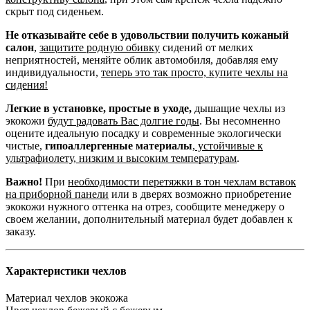
скрыт под сиденьем.
Не отказывайте себе в удовольствии получить кожаный
салон
,
защитите родную обивку
сидений от мелких
неприятностей, меняйте облик автомобиля, добавляя ему
индивидуальности,
теперь это так просто, купите чехлы на
сидения!
Легкие в установке, простые в уходе,
дышащие чехлы из
экокожи
будут радовать Вас долгие годы
. Вы несомненно
оцените идеальную посадку и современные экологически
чистые,
гипоаллергенные материалы
,
устойчивые к
ультрафиолету, низким и высоким температурам
.
Важно!
При
необходимости перетяжки в тон чехлам вставок
на приборной панели
или в дверях возможно приобретение
экокожи нужного оттенка на отрез, сообщите менеджеру о
своем желании, дополнительный материал будет добавлен к
заказу.
Характеристики чехлов
Материал чехлов
экокожа