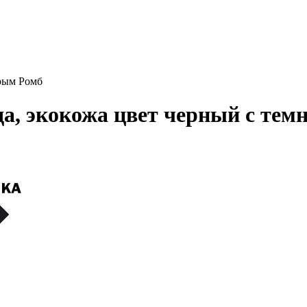
ерым Ромб
ода, экокожа цвет черный с тем