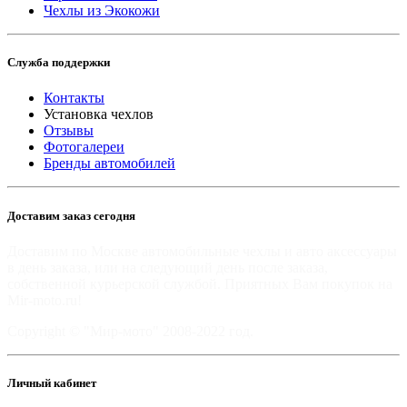
Чехлы из Экокожи
Служба поддержки
Контакты
Установка чехлов
Отзывы
Фотогалереи
Бренды автомобилей
Доставим заказ сегодня
Доставим по Москве автомобильные чехлы и авто аксессуары
в день заказа, или на следующий день после заказа,
собственной курьерской службой. Приятных Вам покупок на
Mir-moto.ru!
Copyright © "Мир-мото" 2008-2022 год.
Личный кабинет