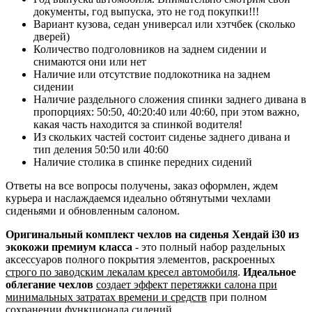
документы, год выпуска, это не год покупки!!!
Вариант кузова, седан универсал или хэтчбек (сколько
дверей)
Количество подголовников на заднем сидении и
снимаются они или нет
Наличие или отсутствие подлокотника на заднем
сидении
Наличие раздельного сложения спинки заднего дивана в
пропорциях: 50:50, 40:20:40 или 40:60, при этом важно,
какая часть находится за спинкой водителя!
Из скольких частей состоит сиденье заднего дивана и
тип деления 50:50 или 40:60
Наличие столика в спинке передних сидений
Ответы на все вопросы получены, заказ оформлен, ждем
курьера и наслаждаемся идеально обтянутыми чехлами
сиденьями и обновленным салоном.
Оригинальный комплект чехлов на сиденья Хендай i30 из
экокожи премиум класса
- это полный набор раздельных
аксессуаров полного покрытия элементов, раскроенных
строго по заводским лекалам кресел автомобиля
.
Идеальное
облегание чехлов
создает эффект перетяжки салона при
минимальных затратах времени и средств
при полном
сохранении функционала сидений.