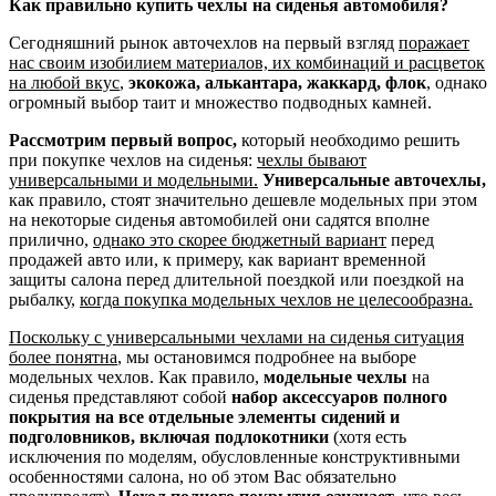
Как правильно купить чехлы на сиденья автомобиля?
Сегодняшний рынок авточехлов на первый взгляд
поражает
нас своим изобилием материалов, их комбинаций и расцветок
на любой вкус
,
экокожа, алькантара, жаккард, флок
, однако
огромный выбор таит и множество подводных камней.
Рассмотрим первый вопрос,
который необходимо решить
при покупке чехлов на сиденья:
чехлы бывают
универсальными и модельными.
Универсальные авточехлы,
как правило, стоят значительно дешевле модельных при этом
на некоторые сиденья автомобилей они садятся вполне
прилично,
однако это скорее бюджетный вариант
перед
продажей авто или, к примеру, как вариант временной
защиты салона перед длительной поездкой или поездкой на
рыбалку,
когда покупка модельных чехлов не целесообразна.
Поскольку с универсальными чехлами на сиденья ситуация
более понятна
, мы остановимся подробнее на выборе
модельных чехлов. Как правило,
модельные чехлы
на
сиденья представляют собой
набор аксессуаров полного
покрытия на все отдельные элементы сидений и
подголовников, включая подлокотники
(хотя есть
исключения по моделям, обусловленные конструктивными
особенностями салона, но об этом Вас обязательно