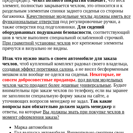
предупредят).
Чехол полного покрытия означает
, что весь
элемент, полностью закрывается чехлом, это относится и к
раздельным элементам спинки заднего сиденья со стороны
багажника.
Качественные модельные чехлы должны иметь все
функциональные отверстия
под регулировочные ручки, а
также отверстия под подголовники.
Для сидений
оборудованных подушками безопасности
, соответствующий
шов в чехле выполнен специальной ослабленной строчкой.
При грамотной установке чехлов
все крепежные элементы
прячутся и визуально не видны.
Итак что нужно знать о своем автомобиле для заказа
чехлов
, чтоб купленный комплект радовал своего владельца,
создавая эффект перетяжки салона
, а не висел бесформенным
мешком или вообще не оделся на сиденья.
Некоторые, не
совсем добросовестные продавцы
,
под видом модельных
чехлов часто продают более дешевые универсальные
. Будьте
внимательны при заказе чехлов по телефону, если вы заранее
не заполнили специальную форму заказа на сайте, а
уточняющих вопросов менеджер не задал.
Так какие
вопросы вам обязательно должен задать менеджер
и
ответы, на которые
Вы должны знать при покупке чехлов в
момент оформления заказа?
Марка автомобиля
Год выпуска автомобиля. Внимательно смотрим свои