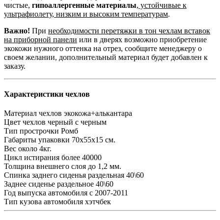
чистые,
гипоаллергенные материалы
,
устойчивые к
ультрафиолету, низким и высоким температурам
.
Важно!
При
необходимости перетяжки в тон чехлам вставок
на приборной панели
или в дверях возможно приобретение
экокожи нужного оттенка на отрез, сообщите менеджеру о
своем желании, дополнительный материал будет добавлен к
заказу.
Характеристики чехлов
Материал чехлов
экокожа+алькантара
Цвет чехлов
черный с черным
Тип прострочки
Ромб
Габариты упаковки
70х55х15 см.
Вес
около 4кг.
Цикл истирания
более 40000
Толщина внешнего слоя
до 1,2 мм.
Спинка заднего сиденья
раздельная 40\60
Заднее сиденье
раздельное 40\60
Год выпуска автомобиля
с 2007-2011
Тип кузова автомобиля
хэтчбек