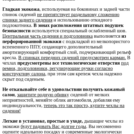
Гладкая экокожа
, используемая на боковинах и задней части
спинок сидений
не препятствует раздельному сложению
спинки заднего сидения
и использованию откидного
подлокотника.
В зонах расположения штатных подушек
безопасности
используется специальный ослабленный шов.
Центральная часть сидения и подголовника
выполняется
из
перфорированной экокожи
с подкладкой из мелкопористого
вспененного ППУ, создающего дополнительный
амортизирующий комфортный слой, подчеркивающий рельеф
кресла.
В спинках передних сидений предусмотрен карман.
В
чехлах
предусмотрены все технологические отверстия
под
ремни, подголовники, регулирующие ручки согласно
конструктиву салона
, при этом сам крепеж чехла надежно
скрыт под сиденьем.
Не отказывайте себе в удовольствии получить кожаный
салон
,
защитите родную обивку
сидений от мелких
неприятностей, меняйте облик автомобиля, добавляя ему
индивидуальности,
теперь это так просто, купите чехлы на
сидения!
Легкие в установке, простые в уходе,
дышащие чехлы из
экокожи
будут радовать Вас долгие годы
. Вы несомненно
оцените идеальную посадку и современные экологически