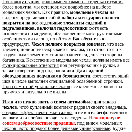
Поскольку с универсальными чехлами на сиденья ситуация
более понятна
, мы остановимся подробнее на выборе
модельных чехлов. Как правило,
модельные чехлы
на
сиденья представляют собой
набор аксессуаров полного
покрытия на все отдельные элементы сидений и
подголовников, включая подлокотники
(хотя есть
исключения по моделям, обусловленные конструктивными
особенностями салона, но об этом Вас обязательно
предупредят).
Чехол полного покрытия означает
, что весь
элемент, полностью закрывается чехлом, это относится и к
раздельным элементам спинки заднего сиденья со стороны
багажника.
Качественные модельные чехлы должны иметь все
функциональные отверстия
под регулировочные ручки, а
также отверстия под подголовники.
Для сидений
оборудованных подушками безопасности
, соответствующий
шов в чехле выполнен специальной ослабленной строчкой.
При грамотной установке чехлов
все крепежные элементы
прячутся и визуально не видны.
Итак что нужно знать о своем автомобиле для заказа
чехлов
, чтоб купленный комплект радовал своего владельца,
создавая эффект перетяжки салона
, а не висел бесформенным
мешком или вообще не оделся на сиденья.
Некоторые, не
совсем добросовестные продавцы
,
под видом модельных
чехлов часто продают более дешевые универсальные
. Будьте