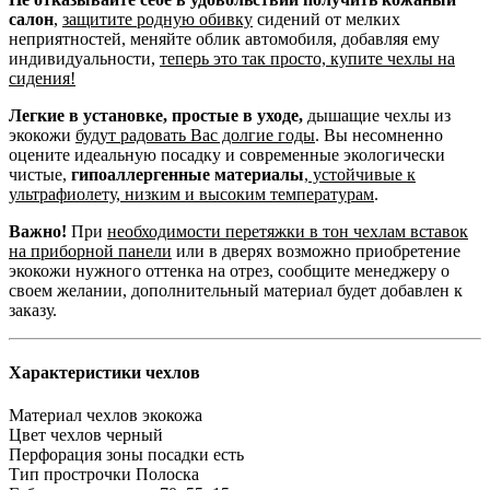
салон
,
защитите родную обивку
сидений от мелких
неприятностей, меняйте облик автомобиля, добавляя ему
индивидуальности,
теперь это так просто, купите чехлы на
сидения!
Легкие в установке, простые в уходе,
дышащие чехлы из
экокожи
будут радовать Вас долгие годы
. Вы несомненно
оцените идеальную посадку и современные экологически
чистые,
гипоаллергенные материалы
,
устойчивые к
ультрафиолету, низким и высоким температурам
.
Важно!
При
необходимости перетяжки в тон чехлам вставок
на приборной панели
или в дверях возможно приобретение
экокожи нужного оттенка на отрез, сообщите менеджеру о
своем желании, дополнительный материал будет добавлен к
заказу.
Характеристики чехлов
Материал чехлов
экокожа
Цвет чехлов
черный
Перфорация зоны посадки
есть
Тип прострочки
Полоска