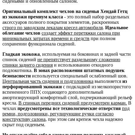
сиденьями и обновленным салоном.
Оригинальный комплект чехлов на сиденья Хендай Гетц
из экокожи премиум класса
- это полный набор раздельных
аксессуаров полного покрытия элементов, раскроенных
строго по заводским лекалам кресел автомобиля
.
Идеальное
облегание чехлов
создает эффект перетяжки салона при
минимальных затратах времени и средств
при полном
сохранении функционала сидений.
Гладкая экокожа
, используемая на боковинах и задней части
спинок сидений
не препятствует раздельному сложению
спинки заднего сидения
и использованию откидного
подлокотника.
В зонах расположения штатных подушек
безопасности
используется специальный ослабленный шов.
Центральная часть сидения и подголовника
выполняется
из
перфорированной экокожи
с подкладкой из мелкопористого
вспененного ППУ, создающего дополнительный
амортизирующий комфортный слой, подчеркивающий рельеф
кресла.
В спинках передних сидений предусмотрен карман.
В
чехлах
предусмотрены все технологические отверстия
под
ремни, подголовники, регулирующие ручки согласно
конструктиву салона
, при этом сам крепеж чехла надежно
скрыт под сиденьем.
Не отказывайте себе в удовольствии получить кожаный