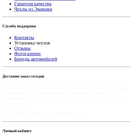
Гарантия качества
Чехлы из Экокожи
Служба поддержки
Контакты
Установка чехлов
Отзывы
Фотогалереи
Бренды автомобилей
Доставим заказ сегодня
Доставим по Москве автомобильные чехлы и авто аксессуары
в день заказа, или на следующий день после заказа,
собственной курьерской службой. Приятных Вам покупок на
Mir-moto.ru!
Copyright © "Мир-мото" 2008-2022 год.
Личный кабинет