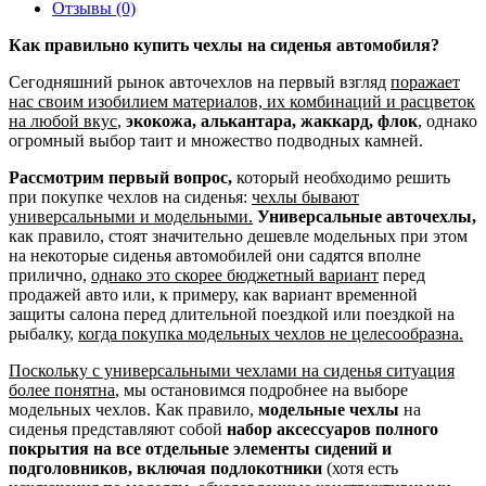
Отзывы (0)
Как правильно купить чехлы на сиденья автомобиля?
Сегодняшний рынок авточехлов на первый взгляд
поражает
нас своим изобилием материалов, их комбинаций и расцветок
на любой вкус
,
экокожа, алькантара, жаккард, флок
, однако
огромный выбор таит и множество подводных камней.
Рассмотрим первый вопрос,
который необходимо решить
при покупке чехлов на сиденья:
чехлы бывают
универсальными и модельными.
Универсальные авточехлы,
как правило, стоят значительно дешевле модельных при этом
на некоторые сиденья автомобилей они садятся вполне
прилично,
однако это скорее бюджетный вариант
перед
продажей авто или, к примеру, как вариант временной
защиты салона перед длительной поездкой или поездкой на
рыбалку,
когда покупка модельных чехлов не целесообразна.
Поскольку с универсальными чехлами на сиденья ситуация
более понятна
, мы остановимся подробнее на выборе
модельных чехлов. Как правило,
модельные чехлы
на
сиденья представляют собой
набор аксессуаров полного
покрытия на все отдельные элементы сидений и
подголовников, включая подлокотники
(хотя есть