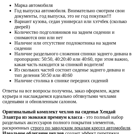
Марка автомобиля
Год выпуска автомобиля. Внимательно смотрим свои
документы, год выпуска, это не год покупки!!!
Вариант кузова, седан универсал или хэтчбек (сколько
дверей)
Количество подголовников на заднем сидении и
снимаются они или нет
Наличие или отсутствие подлокотника на заднем
сидении
Наличие раздельного сложения спинки заднего дивана в
пропорциях: 50:50, 40:20:40 или 40:60, при этом важно,
какая часть находится за спинкой водителя!
Из скольких частей состоит сиденье заднего дивана и
тип деления 50:50 или 40:60
Наличие столика в спинке передних сидений
Ответы на все вопросы получены, заказ оформлен, ждем
курьера и наслаждаемся идеально обтянутыми чехлами
сиденьями и обновленным салоном.
Оригинальный комплект чехлов на сиденья Хендай
Элантра из экокожи премиум класса
- это полный набор
раздельных аксессуаров полного покрытия элементов,
раскроенных
строго по заводским лекалам кресел автомобиля
.
Идеальное облегание чехлов
создает эффект перетяжки