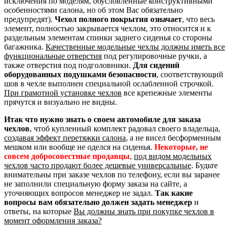
исключения по моделям, обусловленные конструктивными
особенностями салона, но об этом Вас обязательно
предупредят).
Чехол полного покрытия означает
, что весь
элемент, полностью закрывается чехлом, это относится и к
раздельным элементам спинки заднего сиденья со стороны
багажника.
Качественные модельные чехлы должны иметь все
функциональные отверстия
под регулировочные ручки, а
также отверстия под подголовники.
Для сидений
оборудованных подушками безопасности
, соответствующий
шов в чехле выполнен специальной ослабленной строчкой.
При грамотной установке чехлов
все крепежные элементы
прячутся и визуально не видны.
Итак что нужно знать о своем автомобиле для заказа
чехлов
, чтоб купленный комплект радовал своего владельца,
создавая эффект перетяжки салона
, а не висел бесформенным
мешком или вообще не оделся на сиденья.
Некоторые, не
совсем добросовестные продавцы
,
под видом модельных
чехлов часто продают более дешевые универсальные
. Будьте
внимательны при заказе чехлов по телефону, если вы заранее
не заполнили специальную форму заказа на сайте, а
уточняющих вопросов менеджер не задал.
Так какие
вопросы вам обязательно должен задать менеджер
и
ответы, на которые
Вы должны знать при покупке чехлов в
момент оформления заказа?