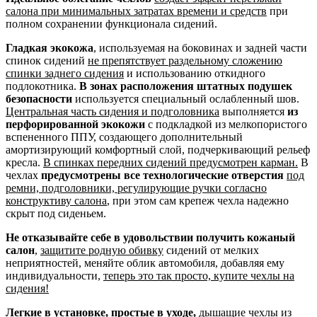
салона при минимальных затратах времени и средств
при
полном сохранении функционала сидений.
Гладкая экокожа
, используемая на боковинах и задней части
спинок сидений
не препятствует раздельному сложению
спинки заднего сидения
и использованию откидного
подлокотника.
В зонах расположения штатных подушек
безопасности
используется специальный ослабленный шов.
Центральная часть сидения и подголовника
выполняется
из
перфорированной экокожи
с подкладкой из мелкопористого
вспененного ППУ, создающего дополнительный
амортизирующий комфортный слой, подчеркивающий рельеф
кресла.
В спинках передних сидений предусмотрен карман.
В
чехлах
предусмотрены все технологические отверстия
под
ремни, подголовники, регулирующие ручки согласно
конструктиву салона
, при этом сам крепеж чехла надежно
скрыт под сиденьем.
Не отказывайте себе в удовольствии получить кожаный
салон
,
защитите родную обивку
сидений от мелких
неприятностей, меняйте облик автомобиля, добавляя ему
индивидуальности,
теперь это так просто, купите чехлы на
сидения!
Легкие в установке, простые в уходе,
дышащие чехлы из