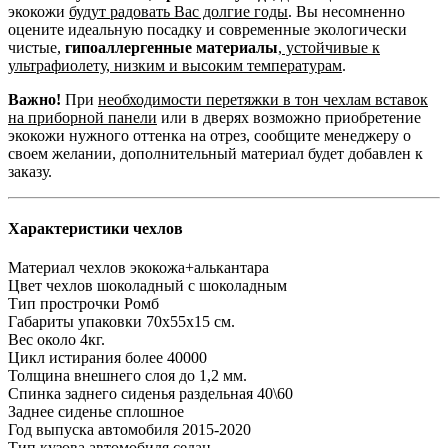
экокожи
будут радовать Вас долгие годы
. Вы несомненно
оцените идеальную посадку и современные экологически
чистые,
гипоаллергенные материалы
,
устойчивые к
ультрафиолету, низким и высоким температурам
.
Важно!
При
необходимости перетяжки в тон чехлам вставок
на приборной панели
или в дверях возможно приобретение
экокожи нужного оттенка на отрез, сообщите менеджеру о
своем желании, дополнительный материал будет добавлен к
заказу.
Характеристики чехлов
Материал чехлов
экокожа+алькантара
Цвет чехлов
шоколадный с шоколадным
Тип прострочки
Ромб
Габариты упаковки
70х55х15 см.
Вес
около 4кг.
Цикл истирания
более 40000
Толщина внешнего слоя
до 1,2 мм.
Спинка заднего сиденья
раздельная 40\60
Заднее сиденье
сплошное
Год выпуска автомобиля
2015-2020
Тип кузова автомобиля
седан