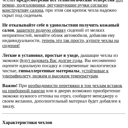
ремни, подголовники, регулирующие ручки согласно
конструктиву салона
, при этом сам крепеж чехла надежно
скрыт под сиденьем.
Не отказывайте себе в удовольствии получить кожаный
салон
,
защитите родную обивку
сидений от мелких
неприятностей, меняйте облик автомобиля, добавляя ему
индивидуальности,
теперь это так просто, купите чехлы на
сидения!
Легкие в установке, простые в уходе,
дышащие чехлы из
экокожи
будут радовать Вас долгие годы
. Вы несомненно
оцените идеальную посадку и современные экологически
чистые,
гипоаллергенные материалы
,
устойчивые к
ультрафиолету, низким и высоким температурам
.
Важно!
При
необходимости перетяжки в тон чехлам вставок
на приборной панели
или в дверях возможно приобретение
экокожи нужного оттенка на отрез, сообщите менеджеру о
своем желании, дополнительный материал будет добавлен к
заказу.
Характеристики чехлов