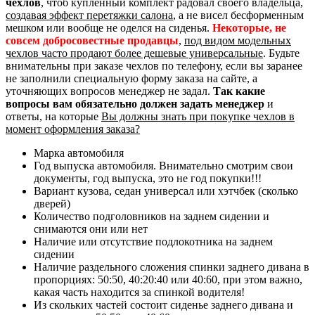
чехлов
, чтоб купленный комплект радовал своего владельца,
создавая эффект перетяжки салона
, а не висел бесформенным
мешком или вообще не оделся на сиденья.
Некоторые, не
совсем добросовестные продавцы
,
под видом модельных
чехлов часто продают более дешевые универсальные
. Будьте
внимательны при заказе чехлов по телефону, если вы заранее
не заполнили специальную форму заказа на сайте, а
уточняющих вопросов менеджер не задал.
Так какие
вопросы вам обязательно должен задать менеджер
и
ответы, на которые
Вы должны знать при покупке чехлов в
момент оформления заказа?
Марка автомобиля
Год выпуска автомобиля. Внимательно смотрим свои
документы, год выпуска, это не год покупки!!!
Вариант кузова, седан универсал или хэтчбек (сколько
дверей)
Количество подголовников на заднем сидении и
снимаются они или нет
Наличие или отсутствие подлокотника на заднем
сидении
Наличие раздельного сложения спинки заднего дивана в
пропорциях: 50:50, 40:20:40 или 40:60, при этом важно,
какая часть находится за спинкой водителя!
Из скольких частей состоит сиденье заднего дивана и