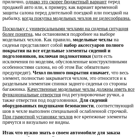
прилично,
однако это скорее бюджетный вариант
перед
продажей авто или, к примеру, как вариант временной
защиты салона перед длительной поездкой или поездкой на
рыбалку,
когда покупка модельных чехлов не целесообразна.
Поскольку с универсальными чехлами на сиденья ситуация
более понятна
, мы остановимся подробнее на выборе
модельных чехлов. Как правило,
модельные чехлы
на
сиденья представляют собой
набор аксессуаров полного
покрытия на все отдельные элементы сидений и
подголовников, включая подлокотники
(хотя есть
исключения по моделям, обусловленные конструктивными
особенностями салона, но об этом Вас обязательно
предупредят).
Чехол полного покрытия означает
, что весь
элемент, полностью закрывается чехлом, это относится и к
раздельным элементам спинки заднего сиденья со стороны
багажника.
Качественные модельные чехлы должны иметь все
функциональные отверстия
под регулировочные ручки, а
также отверстия под подголовники.
Для сидений
оборудованных подушками безопасности
, соответствующий
шов в чехле выполнен специальной ослабленной строчкой.
При грамотной установке чехлов
все крепежные элементы
прячутся и визуально не видны.
Итак что нужно знать о своем автомобиле для заказа