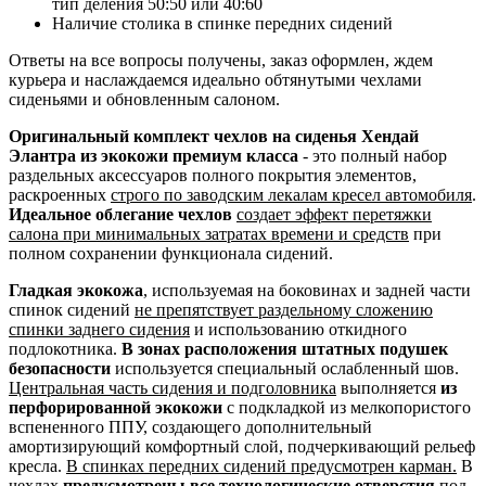
тип деления 50:50 или 40:60
Наличие столика в спинке передних сидений
Ответы на все вопросы получены, заказ оформлен, ждем
курьера и наслаждаемся идеально обтянутыми чехлами
сиденьями и обновленным салоном.
Оригинальный комплект чехлов на сиденья Хендай
Элантра из экокожи премиум класса
- это полный набор
раздельных аксессуаров полного покрытия элементов,
раскроенных
строго по заводским лекалам кресел автомобиля
.
Идеальное облегание чехлов
создает эффект перетяжки
салона при минимальных затратах времени и средств
при
полном сохранении функционала сидений.
Гладкая экокожа
, используемая на боковинах и задней части
спинок сидений
не препятствует раздельному сложению
спинки заднего сидения
и использованию откидного
подлокотника.
В зонах расположения штатных подушек
безопасности
используется специальный ослабленный шов.
Центральная часть сидения и подголовника
выполняется
из
перфорированной экокожи
с подкладкой из мелкопористого
вспененного ППУ, создающего дополнительный
амортизирующий комфортный слой, подчеркивающий рельеф
кресла.
В спинках передних сидений предусмотрен карман.
В
чехлах
предусмотрены все технологические отверстия
под