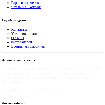
Гарантия качества
Чехлы из Экокожи
Служба поддержки
Контакты
Установка чехлов
Отзывы
Фотогалереи
Бренды автомобилей
Доставим заказ сегодня
Доставим по Москве автомобильные чехлы и авто аксессуары
в день заказа, или на следующий день после заказа,
собственной курьерской службой. Приятных Вам покупок на
Mir-moto.ru!
Copyright © "Мир-мото" 2008-2022 год.
Личный кабинет