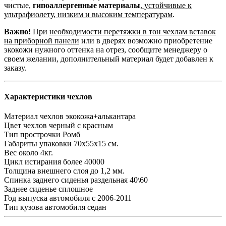
чистые,
гипоаллергенные материалы
,
устойчивые к
ультрафиолету, низким и высоким температурам
.
Важно!
При
необходимости перетяжки в тон чехлам вставок
на приборной панели
или в дверях возможно приобретение
экокожи нужного оттенка на отрез, сообщите менеджеру о
своем желании, дополнительный материал будет добавлен к
заказу.
Характеристики чехлов
Материал чехлов
экокожа+алькантара
Цвет чехлов
черный с красным
Тип прострочки
Ромб
Габариты упаковки
70х55х15 см.
Вес
около 4кг.
Цикл истирания
более 40000
Толщина внешнего слоя
до 1,2 мм.
Спинка заднего сиденья
раздельная 40\60
Заднее сиденье
сплошное
Год выпуска автомобиля
с 2006-2011
Тип кузова автомобиля
седан