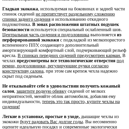
Гладкая экокожа
, используемая на боковинах и задней части
спинок сидений
не препятствует раздельному сложению
спинки заднего сидения
и использованию откидного
подлокотника.
В зонах расположения штатных подушек
безопасности
используется специальный ослабленный шов.
Центральная часть сидения и подголовника
выполняется
из
перфорированной экокожи
с подкладкой из мелкопористого
вспененного ППУ, создающего дополнительный
амортизирующий комфортный слой, подчеркивающий рельеф
кресла.
В спинках передних сидений предусмотрен карман.
В
чехлах
предусмотрены все технологические отверстия
под
ремни, подголовники, регулирующие ручки согласно
конструктиву салона
, при этом сам крепеж чехла надежно
скрыт под сиденьем.
Не отказывайте себе в удовольствии получить кожаный
салон
,
защитите родную обивку
сидений от мелких
неприятностей, меняйте облик автомобиля, добавляя ему
индивидуальности,
теперь это так просто, купите чехлы на
сидения!
Легкие в установке, простые в уходе,
дышащие чехлы из
экокожи
будут радовать Вас долгие годы
. Вы несомненно
оцените идеальную посадку и современные экологически