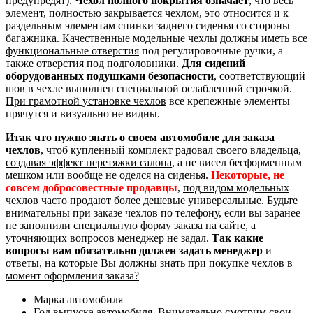
предупредят).
Чехол полного покрытия означает
, что весь
элемент, полностью закрывается чехлом, это относится и к
раздельным элементам спинки заднего сиденья со стороны
багажника.
Качественные модельные чехлы должны иметь все
функциональные отверстия
под регулировочные ручки, а
также отверстия под подголовники.
Для сидений
оборудованных подушками безопасности
, соответствующий
шов в чехле выполнен специальной ослабленной строчкой.
При грамотной установке чехлов
все крепежные элементы
прячутся и визуально не видны.
Итак что нужно знать о своем автомобиле для заказа
чехлов
, чтоб купленный комплект радовал своего владельца,
создавая эффект перетяжки салона
, а не висел бесформенным
мешком или вообще не оделся на сиденья.
Некоторые, не
совсем добросовестные продавцы
,
под видом модельных
чехлов часто продают более дешевые универсальные
. Будьте
внимательны при заказе чехлов по телефону, если вы заранее
не заполнили специальную форму заказа на сайте, а
уточняющих вопросов менеджер не задал.
Так какие
вопросы вам обязательно должен задать менеджер
и
ответы, на которые
Вы должны знать при покупке чехлов в
момент оформления заказа?
Марка автомобиля
Год выпуска автомобиля. Внимательно смотрим свои