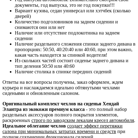
документы, год выпуска, это не год покупки!!!
Вариант кузова, седан универсал или хэтчбек (сколько
дверей)
Количество подголовников на заднем сидении и
снимаются они или нет
Наличие или отсутствие подлокотника на заднем
сидении
Наличие раздельного сложения спинки заднего дивана в
пропорциях: 50:50, 40:20:40 или 40:60, при этом важно,
какая часть находится за спинкой водителя!
Из скольких частей состоит сиденье заднего дивана и
тип деления 50:50 или 40:60
Наличие столика в спинке передних сидений
Ответы на все вопросы получены, заказ оформлен, ждем
курьера и наслаждаемся идеально обтянутыми чехлами
сиденьями и обновленным салоном.
Оригинальный комплект чехлов на сиденья Хендай
Элантра из экокожи премиум класса
- это полный набор
раздельных аксессуаров полного покрытия элементов,
раскроенных
строго по заводским лекалам кресел автомобиля
.
Идеальное облегание чехлов
создает эффект перетяжки
салона при минимальных затратах времени и средств
при
полном сохранении функционала сидений.