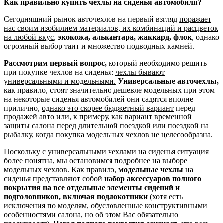
Как правильно купить чехлы на сиденья автомобиля?
Сегодняшний рынок авточехлов на первый взгляд
поражает
нас своим изобилием материалов, их комбинаций и расцветок
на любой вкус
,
экокожа, алькантара, жаккард, флок
, однако
огромный выбор таит и множество подводных камней.
Рассмотрим первый вопрос,
который необходимо решить
при покупке чехлов на сиденья:
чехлы бывают
универсальными и модельными.
Универсальные авточехлы,
как правило, стоят значительно дешевле модельных при этом
на некоторые сиденья автомобилей они садятся вполне
прилично,
однако это скорее бюджетный вариант
перед
продажей авто или, к примеру, как вариант временной
защиты салона перед длительной поездкой или поездкой на
рыбалку,
когда покупка модельных чехлов не целесообразна.
Поскольку с универсальными чехлами на сиденья ситуация
более понятна
, мы остановимся подробнее на выборе
модельных чехлов. Как правило,
модельные чехлы
на
сиденья представляют собой
набор аксессуаров полного
покрытия на все отдельные элементы сидений и
подголовников, включая подлокотники
(хотя есть
исключения по моделям, обусловленные конструктивными
особенностями салона, но об этом Вас обязательно