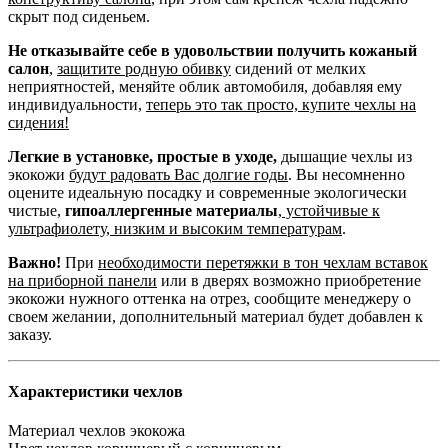
скрыт под сиденьем.
Не отказывайте себе в удовольствии получить кожаный
салон
,
защитите родную обивку
сидений от мелких
неприятностей, меняйте облик автомобиля, добавляя ему
индивидуальности,
теперь это так просто, купите чехлы на
сидения!
Легкие в установке, простые в уходе,
дышащие чехлы из
экокожи
будут радовать Вас долгие годы
. Вы несомненно
оцените идеальную посадку и современные экологически
чистые,
гипоаллергенные материалы
,
устойчивые к
ультрафиолету, низким и высоким температурам
.
Важно!
При
необходимости перетяжки в тон чехлам вставок
на приборной панели
или в дверях возможно приобретение
экокожи нужного оттенка на отрез, сообщите менеджеру о
своем желании, дополнительный материал будет добавлен к
заказу.
Характеристики чехлов
Материал чехлов
экокожа