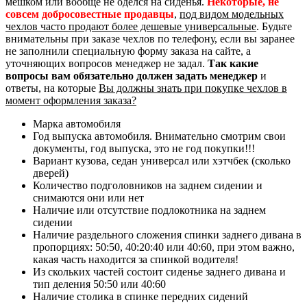
мешком или вообще не оделся на сиденья.
Некоторые, не
совсем добросовестные продавцы
,
под видом модельных
чехлов часто продают более дешевые универсальные
. Будьте
внимательны при заказе чехлов по телефону, если вы заранее
не заполнили специальную форму заказа на сайте, а
уточняющих вопросов менеджер не задал.
Так какие
вопросы вам обязательно должен задать менеджер
и
ответы, на которые
Вы должны знать при покупке чехлов в
момент оформления заказа?
Марка автомобиля
Год выпуска автомобиля. Внимательно смотрим свои
документы, год выпуска, это не год покупки!!!
Вариант кузова, седан универсал или хэтчбек (сколько
дверей)
Количество подголовников на заднем сидении и
снимаются они или нет
Наличие или отсутствие подлокотника на заднем
сидении
Наличие раздельного сложения спинки заднего дивана в
пропорциях: 50:50, 40:20:40 или 40:60, при этом важно,
какая часть находится за спинкой водителя!
Из скольких частей состоит сиденье заднего дивана и
тип деления 50:50 или 40:60
Наличие столика в спинке передних сидений