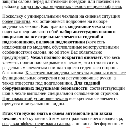
защиты салона перед длительной поездкой или поездкой на
рыбалку,
когда покупка модельных чехлов не целесообразна.
Поскольку с универсальными чехлами на сиденья ситуация
более понятна
, мы остановимся подробнее на выборе
модельных чехлов. Как правило,
модельные чехлы
на
сиденья представляют собой
набор аксессуаров полного
покрытия на все отдельные элементы сидений и
подголовников, включая подлокотники
(хотя есть
исключения по моделям, обусловленные конструктивными
особенностями салона, но об этом Вас обязательно
предупредят).
Чехол полного покрытия означает
, что весь
элемент, полностью закрывается чехлом, это относится и к
раздельным элементам спинки заднего сиденья со стороны
багажника.
Качественные модельные чехлы должны иметь все
функциональные отверстия
под регулировочные ручки, а
также отверстия под подголовники.
Для сидений
оборудованных подушками безопасности
, соответствующий
шов в чехле выполнен специальной ослабленной строчкой.
При грамотной установке чехлов
все крепежные элементы
прячутся и визуально не видны.
Итак что нужно знать о своем автомобиле для заказа
чехлов
, чтоб купленный комплект радовал своего владельца,
создавая эффект перетяжки салона
, а не висел бесформенным