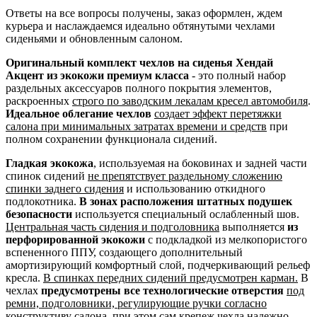
Ответы на все вопросы получены, заказ оформлен, ждем
курьера и наслаждаемся идеально обтянутыми чехлами
сиденьями и обновленным салоном.
Оригинальный комплект чехлов на сиденья Хендай
Акцент из экокожи премиум класса
- это полный набор
раздельных аксессуаров полного покрытия элементов,
раскроенных
строго по заводским лекалам кресел автомобиля
.
Идеальное облегание чехлов
создает эффект перетяжки
салона при минимальных затратах времени и средств
при
полном сохранении функционала сидений.
Гладкая экокожа
, используемая на боковинах и задней части
спинок сидений
не препятствует раздельному сложению
спинки заднего сидения
и использованию откидного
подлокотника.
В зонах расположения штатных подушек
безопасности
используется специальный ослабленный шов.
Центральная часть сидения и подголовника
выполняется
из
перфорированной экокожи
с подкладкой из мелкопористого
вспененного ППУ, создающего дополнительный
амортизирующий комфортный слой, подчеркивающий рельеф
кресла.
В спинках передних сидений предусмотрен карман.
В
чехлах
предусмотрены все технологические отверстия
под
ремни, подголовники, регулирующие ручки согласно
конструктиву салона
, при этом сам крепеж чехла надежно