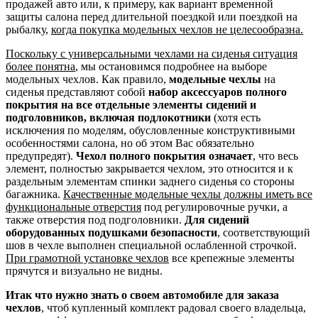
продажей авто или, к примеру, как вариант временной
защиты салона перед длительной поездкой или поездкой на
рыбалку,
когда покупка модельных чехлов не целесообразна.
Поскольку с универсальными чехлами на сиденья ситуация
более понятна
, мы остановимся подробнее на выборе
модельных чехлов. Как правило,
модельные чехлы
на
сиденья представляют собой
набор аксессуаров полного
покрытия на все отдельные элементы сидений и
подголовников, включая подлокотники
(хотя есть
исключения по моделям, обусловленные конструктивными
особенностями салона, но об этом Вас обязательно
предупредят).
Чехол полного покрытия означает
, что весь
элемент, полностью закрывается чехлом, это относится и к
раздельным элементам спинки заднего сиденья со стороны
багажника.
Качественные модельные чехлы должны иметь все
функциональные отверстия
под регулировочные ручки, а
также отверстия под подголовники.
Для сидений
оборудованных подушками безопасности
, соответствующий
шов в чехле выполнен специальной ослабленной строчкой.
При грамотной установке чехлов
все крепежные элементы
прячутся и визуально не видны.
Итак что нужно знать о своем автомобиле для заказа
чехлов
, чтоб купленный комплект радовал своего владельца,