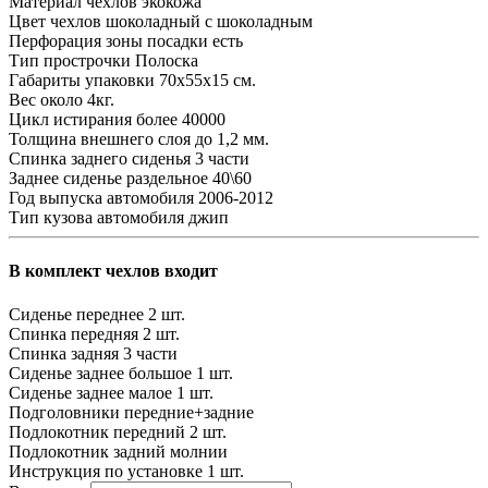
Материал чехлов
экокожа
Цвет чехлов
шоколадный с шоколадным
Перфорация зоны посадки
есть
Тип прострочки
Полоска
Габариты упаковки
70х55х15 см.
Вес
около 4кг.
Цикл истирания
более 40000
Толщина внешнего слоя
до 1,2 мм.
Спинка заднего сиденья
3 части
Заднее сиденье
раздельное 40\60
Год выпуска автомобиля
2006-2012
Тип кузова автомобиля
джип
В комплект чехлов входит
Сиденье переднее
2 шт.
Спинка передняя
2 шт.
Спинка задняя
3 части
Сиденье заднее большое
1 шт.
Сиденье заднее малое
1 шт.
Подголовники
передние+задние
Подлокотник передний
2 шт.
Подлокотник задний
молнии
Инструкция по установке
1 шт.