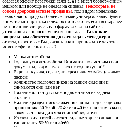
создавая эффект перетяжки салона
, а не висел бесформенным
мешком или вообще не оделся на сиденья.
Некоторые, не
совсем добросовестные продавцы
,
под видом модельных
чехлов часто продают более дешевые универсальные
. Будьте
внимательны при заказе чехлов по телефону, если вы заранее
не заполнили специальную форму заказа на сайте, а
уточняющих вопросов менеджер не задал.
Так какие
вопросы вам обязательно должен задать менеджер
и
ответы, на которые
Вы должны знать при покупке чехлов в
момент оформления заказа?
Марка автомобиля
Год выпуска автомобиля. Внимательно смотрим свои
документы, год выпуска, это не год покупки!!!
Вариант кузова, седан универсал или хэтчбек (сколько
дверей)
Количество подголовников на заднем сидении и
снимаются они или нет
Наличие или отсутствие подлокотника на заднем
сидении
Наличие раздельного сложения спинки заднего дивана в
пропорциях: 50:50, 40:20:40 или 40:60, при этом важно,
какая часть находится за спинкой водителя!
Из скольких частей состоит сиденье заднего дивана и
тип деления 50:50 или 40:60