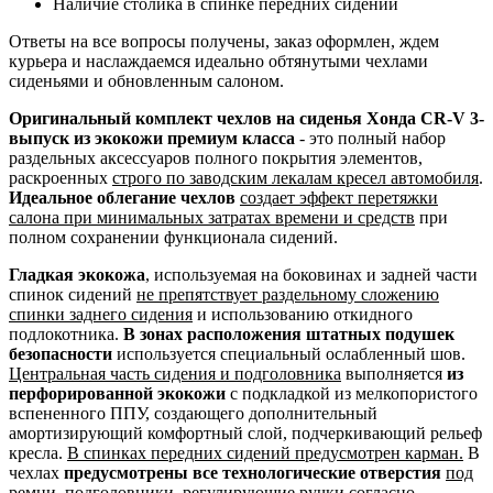
Наличие столика в спинке передних сидений
Ответы на все вопросы получены, заказ оформлен, ждем
курьера и наслаждаемся идеально обтянутыми чехлами
сиденьями и обновленным салоном.
Оригинальный комплект чехлов на сиденья Хонда CR-V 3-
выпуск из экокожи премиум класса
- это полный набор
раздельных аксессуаров полного покрытия элементов,
раскроенных
строго по заводским лекалам кресел автомобиля
.
Идеальное облегание чехлов
создает эффект перетяжки
салона при минимальных затратах времени и средств
при
полном сохранении функционала сидений.
Гладкая экокожа
, используемая на боковинах и задней части
спинок сидений
не препятствует раздельному сложению
спинки заднего сидения
и использованию откидного
подлокотника.
В зонах расположения штатных подушек
безопасности
используется специальный ослабленный шов.
Центральная часть сидения и подголовника
выполняется
из
перфорированной экокожи
с подкладкой из мелкопористого
вспененного ППУ, создающего дополнительный
амортизирующий комфортный слой, подчеркивающий рельеф
кресла.
В спинках передних сидений предусмотрен карман.
В
чехлах
предусмотрены все технологические отверстия
под
ремни, подголовники, регулирующие ручки согласно