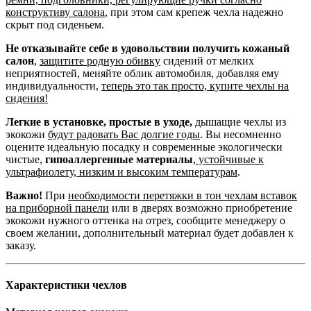
конструктиву салона
, при этом сам крепеж чехла надежно
скрыт под сиденьем.
Не отказывайте себе в удовольствии получить кожаный
салон
,
защитите родную обивку
сидений от мелких
неприятностей, меняйте облик автомобиля, добавляя ему
индивидуальности,
теперь это так просто, купите чехлы на
сидения!
Легкие в установке, простые в уходе,
дышащие чехлы из
экокожи
будут радовать Вас долгие годы
. Вы несомненно
оцените идеальную посадку и современные экологически
чистые,
гипоаллергенные материалы
,
устойчивые к
ультрафиолету, низким и высоким температурам
.
Важно!
При
необходимости перетяжки в тон чехлам вставок
на приборной панели
или в дверях возможно приобретение
экокожи нужного оттенка на отрез, сообщите менеджеру о
своем желании, дополнительный материал будет добавлен к
заказу.
Характеристики чехлов