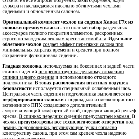
Ответы на все вопросы получены, заказ оформлен, ждем
курьера и наслаждаемся идеально обтянутыми чехлами
сиденьями и обновленным салоном.
Оригинальный комплект чехлов на сиденья Хавал F7x из
экокожи премиум класса
- это полный набор раздельных
аксессуаров полного покрытия элементов, раскроенных
строго по заводским лекалам кресел автомобиля
.
Идеальное
облегание чехлов
создает эффект перетяжки салона при
минимальных затратах времени и средств
при полном
сохранении функционала сидений.
Гладкая экокожа
, используемая на боковинах и задней части
спинок сидений
не препятствует раздельному сложению
спинки заднего сидения
и использованию откидного
подлокотника.
В зонах расположения штатных подушек
безопасности
используется специальный ослабленный шов.
Центральная часть сидения и подголовника
выполняется
из
перфорированной экокожи
с подкладкой из мелкопористого
вспененного ППУ, создающего дополнительный
амортизирующий комфортный слой, подчеркивающий рельеф
кресла.
В спинках передних сидений предусмотрен карман.
В
чехлах
предусмотрены все технологические отверстия
под
ремни, подголовники, регулирующие ручки согласно
конструктиву салона
, при этом сам крепеж чехла надежно
скрыт под сиденьем.