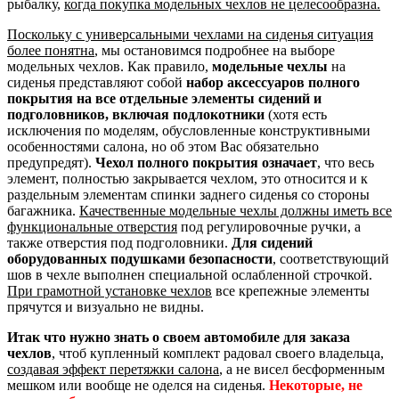
рыбалку,
когда покупка модельных чехлов не целесообразна.
Поскольку с универсальными чехлами на сиденья ситуация
более понятна
, мы остановимся подробнее на выборе
модельных чехлов. Как правило,
модельные чехлы
на
сиденья представляют собой
набор аксессуаров полного
покрытия на все отдельные элементы сидений и
подголовников, включая подлокотники
(хотя есть
исключения по моделям, обусловленные конструктивными
особенностями салона, но об этом Вас обязательно
предупредят).
Чехол полного покрытия означает
, что весь
элемент, полностью закрывается чехлом, это относится и к
раздельным элементам спинки заднего сиденья со стороны
багажника.
Качественные модельные чехлы должны иметь все
функциональные отверстия
под регулировочные ручки, а
также отверстия под подголовники.
Для сидений
оборудованных подушками безопасности
, соответствующий
шов в чехле выполнен специальной ослабленной строчкой.
При грамотной установке чехлов
все крепежные элементы
прячутся и визуально не видны.
Итак что нужно знать о своем автомобиле для заказа
чехлов
, чтоб купленный комплект радовал своего владельца,
создавая эффект перетяжки салона
, а не висел бесформенным
мешком или вообще не оделся на сиденья.
Некоторые, не