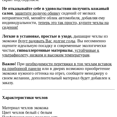
Не отказывайте себе в удовольствии получить кожаный
салон
,
защитите родную обивку
сидений от мелких
неприятностей, меняйте облик автомобиля, добавляя ему
индивидуальности,
теперь это так просто, купите чехлы на
сидения!
Легкие в установке, простые в уходе,
дышащие чехлы из
экокожи
будут радовать Вас долгие годы
. Вы несомненно
оцените идеальную посадку и современные экологически
чистые,
гипоаллергенные материалы
,
устойчивые к
ультрафиолету, низким и высоким температурам
.
Важно!
При
необходимости перетяжки в тон чехлам вставок
на приборной панели
или в дверях возможно приобретение
экокожи нужного оттенка на отрез, сообщите менеджеру о
своем желании, дополнительный материал будет добавлен к
заказу.
Характеристики чехлов
Материал чехлов
экокожа
Цвет чехлов
белый с белым