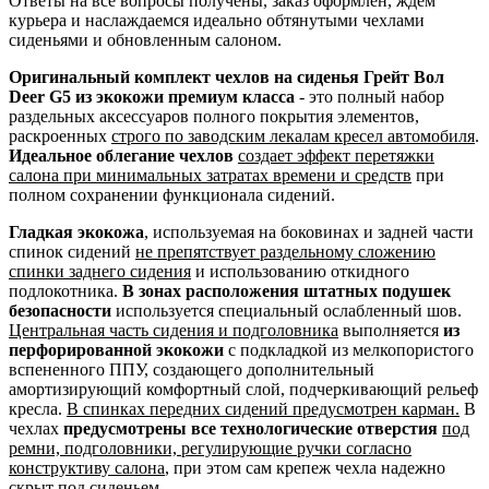
Ответы на все вопросы получены, заказ оформлен, ждем
курьера и наслаждаемся идеально обтянутыми чехлами
сиденьями и обновленным салоном.
Оригинальный комплект чехлов на сиденья Грейт Вол
Deer G5 из экокожи премиум класса
- это полный набор
раздельных аксессуаров полного покрытия элементов,
раскроенных
строго по заводским лекалам кресел автомобиля
.
Идеальное облегание чехлов
создает эффект перетяжки
салона при минимальных затратах времени и средств
при
полном сохранении функционала сидений.
Гладкая экокожа
, используемая на боковинах и задней части
спинок сидений
не препятствует раздельному сложению
спинки заднего сидения
и использованию откидного
подлокотника.
В зонах расположения штатных подушек
безопасности
используется специальный ослабленный шов.
Центральная часть сидения и подголовника
выполняется
из
перфорированной экокожи
с подкладкой из мелкопористого
вспененного ППУ, создающего дополнительный
амортизирующий комфортный слой, подчеркивающий рельеф
кресла.
В спинках передних сидений предусмотрен карман.
В
чехлах
предусмотрены все технологические отверстия
под
ремни, подголовники, регулирующие ручки согласно
конструктиву салона
, при этом сам крепеж чехла надежно
скрыт под сиденьем.