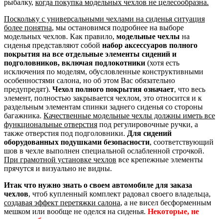
рыбалку,
когда покупка модельных чехлов не целесообразна.
Поскольку с универсальными чехлами на сиденья ситуация
более понятна
, мы остановимся подробнее на выборе
модельных чехлов. Как правило,
модельные чехлы
на
сиденья представляют собой
набор аксессуаров полного
покрытия на все отдельные элементы сидений и
подголовников, включая подлокотники
(хотя есть
исключения по моделям, обусловленные конструктивными
особенностями салона, но об этом Вас обязательно
предупредят).
Чехол полного покрытия означает
, что весь
элемент, полностью закрывается чехлом, это относится и к
раздельным элементам спинки заднего сиденья со стороны
багажника.
Качественные модельные чехлы должны иметь все
функциональные отверстия
под регулировочные ручки, а
также отверстия под подголовники.
Для сидений
оборудованных подушками безопасности
, соответствующий
шов в чехле выполнен специальной ослабленной строчкой.
При грамотной установке чехлов
все крепежные элементы
прячутся и визуально не видны.
Итак что нужно знать о своем автомобиле для заказа
чехлов
, чтоб купленный комплект радовал своего владельца,
создавая эффект перетяжки салона
, а не висел бесформенным
мешком или вообще не оделся на сиденья.
Некоторые, не