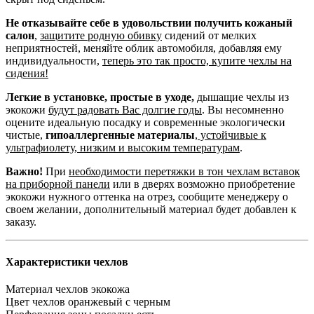
Не отказывайте себе в удовольствии получить кожаный
салон
,
защитите родную обивку
сидений от мелких
неприятностей, меняйте облик автомобиля, добавляя ему
индивидуальности,
теперь это так просто, купите чехлы на
сидения!
Легкие в установке, простые в уходе,
дышащие чехлы из
экокожи
будут радовать Вас долгие годы
. Вы несомненно
оцените идеальную посадку и современные экологически
чистые,
гипоаллергенные материалы
,
устойчивые к
ультрафиолету, низким и высоким температурам
.
Важно!
При
необходимости перетяжки в тон чехлам вставок
на приборной панели
или в дверях возможно приобретение
экокожи нужного оттенка на отрез, сообщите менеджеру о
своем желании, дополнительный материал будет добавлен к
заказу.
Характеристики чехлов
Материал чехлов
экокожа
Цвет чехлов
оранжевый с черным