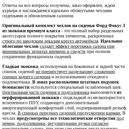
Ответы на все вопросы получены, заказ оформлен, ждем
курьера и наслаждаемся идеально обтянутыми чехлами
сиденьями и обновленным салоном.
Оригинальный комплект чехлов на сиденья Форд Фокус 3
из экокожи премиум класса
- это полный набор раздельных
аксессуаров полного покрытия элементов, раскроенных
строго по заводским лекалам кресел автомобиля
.
Идеальное
облегание чехлов
создает эффект перетяжки салона при
минимальных затратах времени и средств
при полном
сохранении функционала сидений.
Гладкая экокожа
, используемая на боковинах и задней части
спинок сидений
не препятствует раздельному сложению
спинки заднего сидения
и использованию откидного
подлокотника.
В зонах расположения штатных подушек
безопасности
используется специальный ослабленный шов.
Центральная часть сидения и подголовника
выполняется
из
перфорированной экокожи
с подкладкой из мелкопористого
вспененного ППУ, создающего дополнительный
амортизирующий комфортный слой, подчеркивающий рельеф
кресла.
В спинках передних сидений предусмотрен карман.
В
чехлах
предусмотрены все технологические отверстия
под
ремни, подголовники, регулирующие ручки согласно
конструктиву салона
, при этом сам крепеж чехла надежно