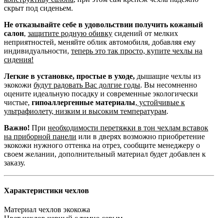
скрыт под сиденьем.
Не отказывайте себе в удовольствии получить кожаный
салон
,
защитите родную обивку
сидений от мелких
неприятностей, меняйте облик автомобиля, добавляя ему
индивидуальности,
теперь это так просто, купите чехлы на
сидения!
Легкие в установке, простые в уходе,
дышащие чехлы из
экокожи
будут радовать Вас долгие годы
. Вы несомненно
оцените идеальную посадку и современные экологически
чистые,
гипоаллергенные материалы
,
устойчивые к
ультрафиолету, низким и высоким температурам
.
Важно!
При
необходимости перетяжки в тон чехлам вставок
на приборной панели
или в дверях возможно приобретение
экокожи нужного оттенка на отрез, сообщите менеджеру о
своем желании, дополнительный материал будет добавлен к
заказу.
Характеристики чехлов
Материал чехлов
экокожа