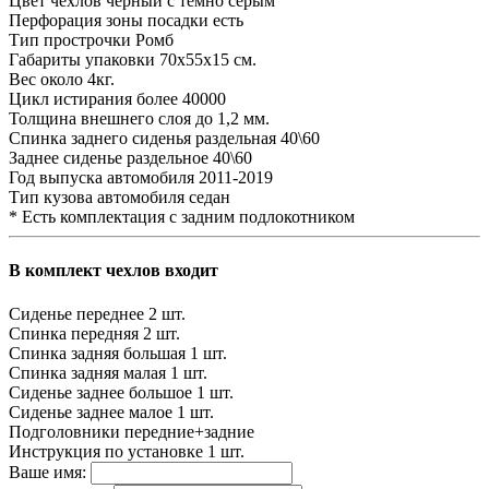
Цвет чехлов
черный с темно серым
Перфорация зоны посадки
есть
Тип прострочки
Ромб
Габариты упаковки
70х55х15 см.
Вес
около 4кг.
Цикл истирания
более 40000
Толщина внешнего слоя
до 1,2 мм.
Спинка заднего сиденья
раздельная 40\60
Заднее сиденье
раздельное 40\60
Год выпуска автомобиля
2011-2019
Тип кузова автомобиля
седан
* Есть комплектация с задним подлокотником
В комплект чехлов входит
Сиденье переднее
2 шт.
Спинка передняя
2 шт.
Спинка задняя большая
1 шт.
Спинка задняя малая
1 шт.
Сиденье заднее большое
1 шт.
Сиденье заднее малое
1 шт.
Подголовники
передние+задние
Инструкция по установке
1 шт.
Ваше имя: