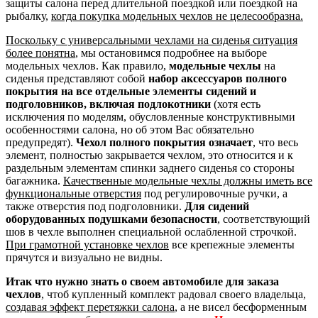
защиты салона перед длительной поездкой или поездкой на
рыбалку,
когда покупка модельных чехлов не целесообразна.
Поскольку с универсальными чехлами на сиденья ситуация
более понятна
, мы остановимся подробнее на выборе
модельных чехлов. Как правило,
модельные чехлы
на
сиденья представляют собой
набор аксессуаров полного
покрытия на все отдельные элементы сидений и
подголовников, включая подлокотники
(хотя есть
исключения по моделям, обусловленные конструктивными
особенностями салона, но об этом Вас обязательно
предупредят).
Чехол полного покрытия означает
, что весь
элемент, полностью закрывается чехлом, это относится и к
раздельным элементам спинки заднего сиденья со стороны
багажника.
Качественные модельные чехлы должны иметь все
функциональные отверстия
под регулировочные ручки, а
также отверстия под подголовники.
Для сидений
оборудованных подушками безопасности
, соответствующий
шов в чехле выполнен специальной ослабленной строчкой.
При грамотной установке чехлов
все крепежные элементы
прячутся и визуально не видны.
Итак что нужно знать о своем автомобиле для заказа
чехлов
, чтоб купленный комплект радовал своего владельца,
создавая эффект перетяжки салона
, а не висел бесформенным