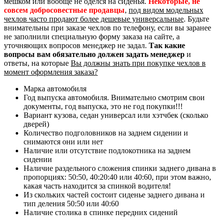
мешком или вообще не оделся на сиденья.
Некоторые, не
совсем добросовестные продавцы
,
под видом модельных
чехлов часто продают более дешевые универсальные
. Будьте
внимательны при заказе чехлов по телефону, если вы заранее
не заполнили специальную форму заказа на сайте, а
уточняющих вопросов менеджер не задал.
Так какие
вопросы вам обязательно должен задать менеджер
и
ответы, на которые
Вы должны знать при покупке чехлов в
момент оформления заказа?
Марка автомобиля
Год выпуска автомобиля. Внимательно смотрим свои
документы, год выпуска, это не год покупки!!!
Вариант кузова, седан универсал или хэтчбек (сколько
дверей)
Количество подголовников на заднем сидении и
снимаются они или нет
Наличие или отсутствие подлокотника на заднем
сидении
Наличие раздельного сложения спинки заднего дивана в
пропорциях: 50:50, 40:20:40 или 40:60, при этом важно,
какая часть находится за спинкой водителя!
Из скольких частей состоит сиденье заднего дивана и
тип деления 50:50 или 40:60
Наличие столика в спинке передних сидений