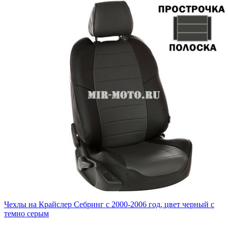
Чехлы на Крайслер Себринг с 2000-2006 год, цвет черный с
темно серым