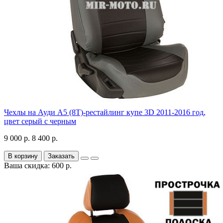
Чехлы на Ауди А5 (8Т)-рестайлинг купе 3D 2011-2016 год,
цвет серый с черным
9 000 р.
8 400 р.
В корзину
Заказать
Ваша скидка: 600 р.