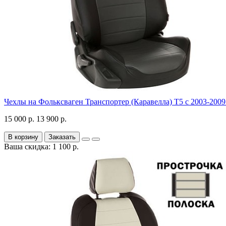
Чехлы на Фольксваген Транспортер (Каравелла) Т5 с 2003-2009 
15 000 р.
13 900 р.
В корзину
Заказать
Ваша скидка: 1 100 р.