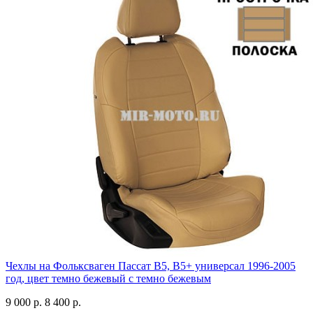
Чехлы на Фольксваген Пассат В5, В5+ универсал 1996-2005
год, цвет темно бежевый с темно бежевым
9 000 р.
8 400 р.