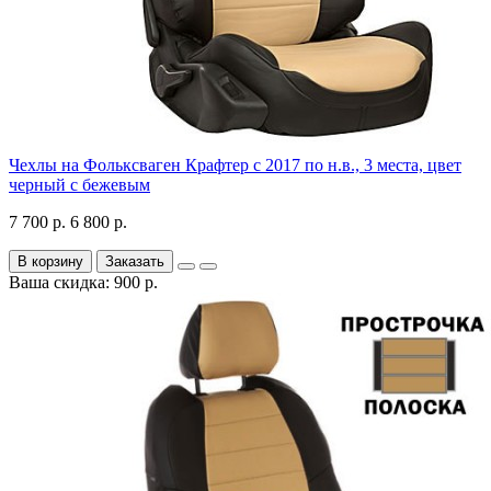
Чехлы на Фольксваген Крафтер с 2017 по н.в., 3 места, цвет
черный с бежевым
7 700 р.
6 800 р.
В корзину
Заказать
Ваша скидка: 900 р.