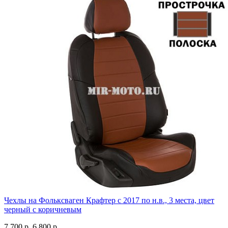
Чехлы на Фольксваген Крафтер с 2017 по н.в., 3 места, цвет
черный с коричневым
7 700 р.
6 800 р.