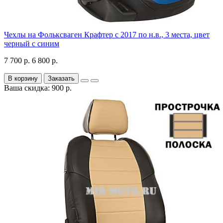
Чехлы на Фольксваген Крафтер с 2017 по н.в., 3 места, цвет
черный с синим
7 700 р.
6 800 р.
В корзину
Заказать
Ваша скидка: 900 р.