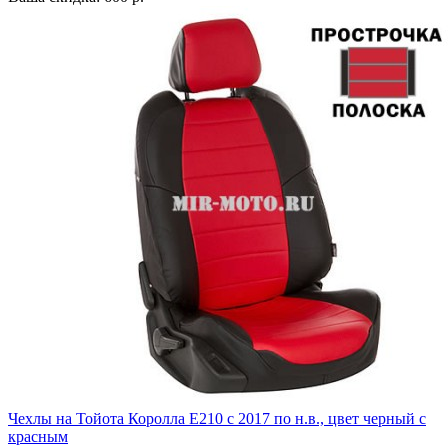
Чехлы на Тойота Королла Е210 с 2017 по н.в., цвет черный с
красным