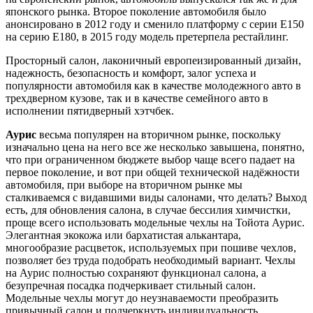
японского рынка. Второе поколение автомобиля было
анонсировано в 2012 году и сменило платформу с серии E150
на серию Е180, в 2015 году модель претерпела рестайлинг.
Просторный салон, лаконичный европеизированный дизайн,
надежность, безопасность и комфорт, залог успеха и
популярности автомобиля как в качестве молодежного авто в
трехдверном кузове, так и в качестве семейного авто в
исполнении пятидверный хэтчбек.
Аурис
весьма популярен на вторичном рынке, поскольку
изначально цена на него все же несколько завышена, понятно,
что при ограниченном бюджете выбор чаще всего падает на
первое поколение, и вот при общей технической надёжности
автомобиля, при выборе на вторичном рынке мы
сталкиваемся с видавшими виды салонами, что делать? Выход
есть, для обновления салона, в случае бессилия химчистки,
проще всего использовать модельные чехлы на Тойота Аурис.
Элегантная экокожа или бархатистая алькантара,
многообразие расцветок, используемых при пошиве чехлов,
позволяет без труда подобрать необходимый вариант. Чехлы
на Аурис полностью сохраняют функционал салона, а
безупречная посадка подчеркивает стильный салон.
Модельные чехлы могут до неузнаваемости преобразить
привычный салон и подчеркнуть индивидуальность