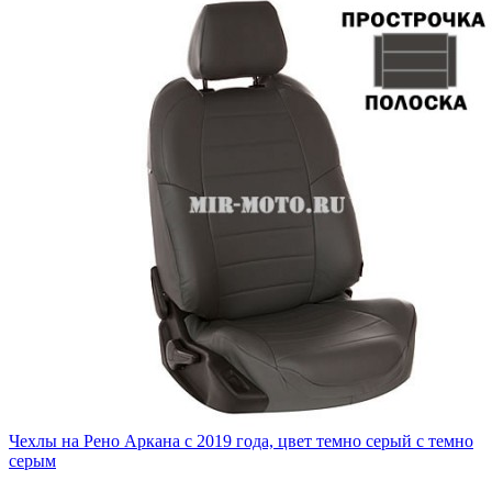
Чехлы на Рено Аркана с 2019 года, цвет темно серый с темно
серым