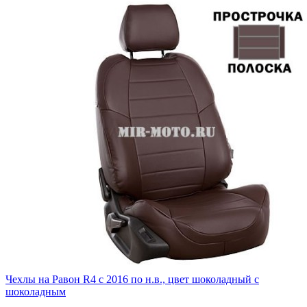
Чехлы на Равон R4 с 2016 по н.в., цвет шоколадный с
шоколадным