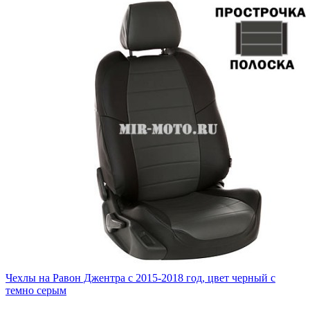
Чехлы на Равон Джентра с 2015-2018 год, цвет черный с
темно серым