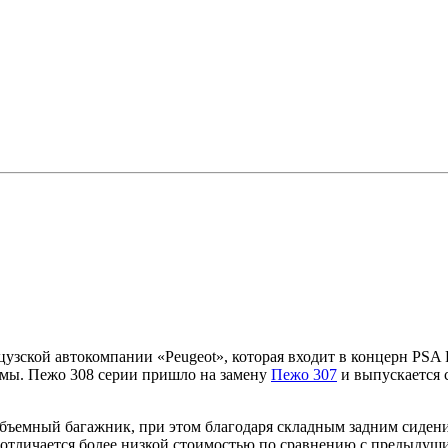
узской автокомпании «Peugeot», которая входит в концерн PSA 
ормы. Пежо 308 серии пришло на замену
Пежо 307
и выпускается с
бъемный багажник, при этом благодаря складным задним сидени
 отличается более низкой стоимостью по сравнению с предыдущ