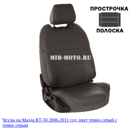
Чехлы на Мазда ВТ-50 2006-2011 год, цвет темно серый с
темно серым