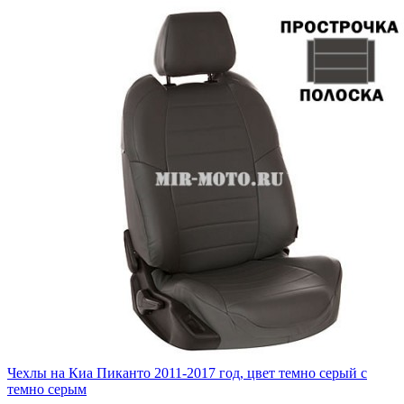
Чехлы на Киа Пиканто 2011-2017 год, цвет темно серый с
темно серым