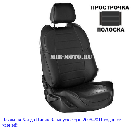
Чехлы на Хонда Цивик 8-выпуск седан 2005-2011 год цвет
черный