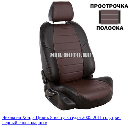
Чехлы на Хонда Цивик 8-выпуск седан 2005-2011 год, цвет
черный с шоколадным