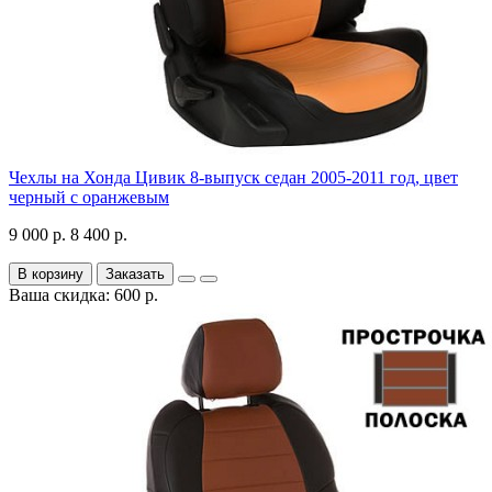
Чехлы на Хонда Цивик 8-выпуск седан 2005-2011 год, цвет
черный с оранжевым
9 000 р.
8 400 р.
В корзину
Заказать
Ваша скидка: 600 р.