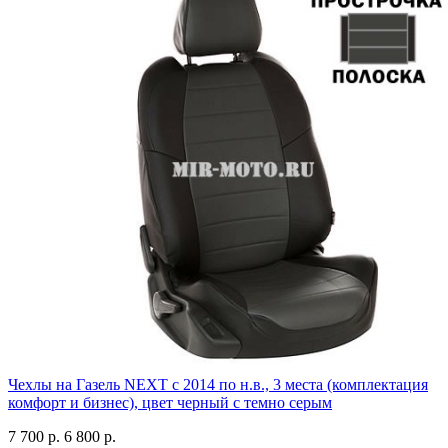
Чехлы на Газель NEXT с 2014 по н.в., 3 места (комплектация
комфорт и бизнес), цвет черный с темно серым
7 700 р.
6 800 р.