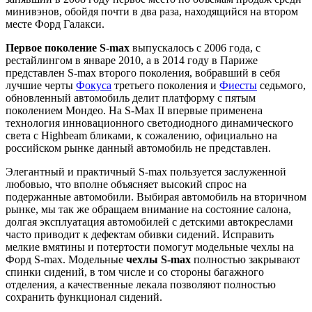
минивэнов, обойдя почти в два раза, находящийся на втором
месте Форд Галакси.
Первое поколение S-max
выпускалось с 2006 года, с
рестайлингом в январе 2010, а в 2014 году в Париже
представлен S-max второго поколения, вобравший в себя
лучшие черты
Фокуса
третьего поколения и
Фиесты
седьмого,
обновленный автомобиль делит платформу с пятым
поколением Мондео. На S-Max II впервые применена
технология инновационного светодиодного динамического
света с Highbeam бликами, к сожалению, официально на
российском рынке данный автомобиль не представлен.
Элегантный и практичный S-max пользуется заслуженной
любовью, что вполне объясняет высокий спрос на
подержанные автомобили. Выбирая автомобиль на вторичном
рынке, мы так же обращаем внимание на состояние салона,
долгая эксплуатация автомобилей с детскими автокреслами
часто приводит к дефектам обивки сидений. Исправить
мелкие вмятины и потертости помогут модельные чехлы на
Форд S-max. Модельные
чехлы S-max
полностью закрывают
спинки сидений, в том числе и со стороны багажного
отделения, а качественные лекала позволяют полностью
сохранить функционал сидений.