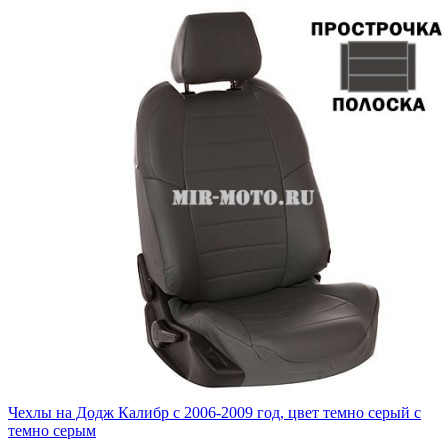
Чехлы на Додж Калибр с 2006-2009 год, цвет темно серый с
темно серым