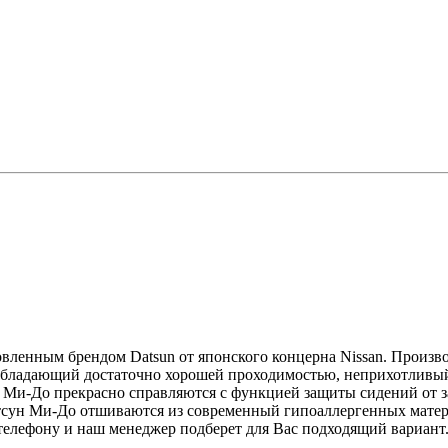
новленным брендом
Datsun
от японского концерна Nissan. Произво
, обладающий достаточно хорошей проходимостью, неприхотлив
 Ми-До прекрасно справляются с функцией защиты сидений от з
сун Ми-До отшиваются из современный гипоаллергенных материа
о телефону и наш менеджер подберет для Вас подходящий вариант