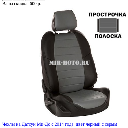
Ваша скидка: 600 р.
Чехлы на Датсун Ми-До с 2014 года, цвет черный с серым