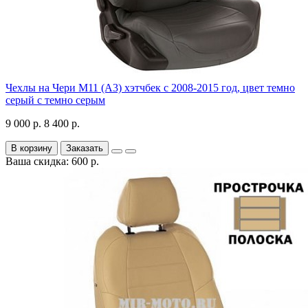
Чехлы на Чери М11 (А3) хэтчбек с 2008-2015 год, цвет темно
серый с темно серым
9 000 р.
8 400 р.
В корзину
Заказать
Ваша скидка: 600 р.