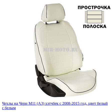
Чехлы на Чери М11 (А3) хэтчбек с 2008-2015 год, цвет белый
с белым