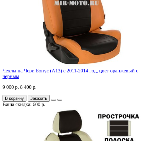
Чехлы на Чери Бонус (A13) c 2011-2014 год, цвет оранжевый с
черным
9 000 р.
8 400 р.
В корзину
Заказать
Ваша скидка: 600 р.