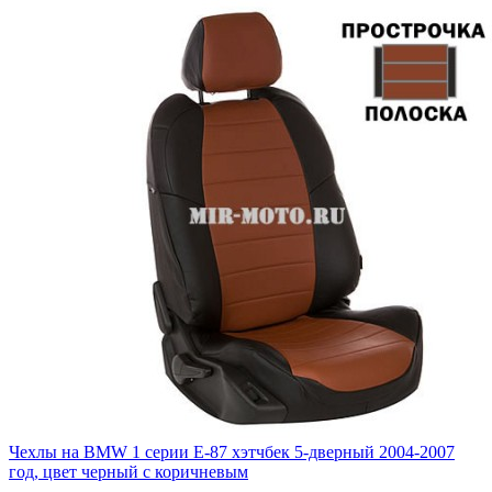
Чехлы на BMW 1 серии Е-87 хэтчбек 5-дверный 2004-2007
год, цвет черный с коричневым