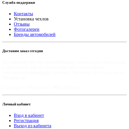
Служба поддержки
Контакты
Установка чехлов
Отзывы
Фотогалереи
Бренды автомобилей
Доставим заказ сегодня
Доставим по Москве автомобильные чехлы и авто аксессуары
в день заказа, или на следующий день после заказа,
собственной курьерской службой. Приятных Вам покупок на
Mir-moto.ru!
Copyright © "Мир-мото" 2008-2022 год.
Личный кабинет
Вход в кабинет
Регистрация
Выход из кабинета